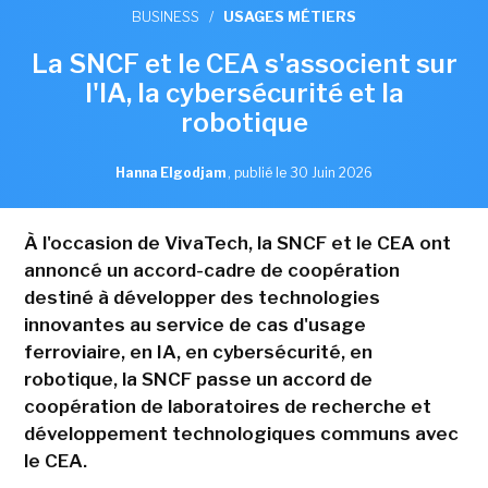
BUSINESS
/
USAGES MÉTIERS
La SNCF et le CEA s'associent sur
l'IA, la cybersécurité et la
robotique
Hanna Elgodjam
,
publié le 30 Juin 2026
À l'occasion de VivaTech, la SNCF et le CEA ont
annoncé un accord-cadre de coopération
destiné à développer des technologies
innovantes au service de cas d'usage
ferroviaire, en IA, en cybersécurité, en
robotique, la SNCF passe un accord de
coopération de laboratoires de recherche et
développement technologiques communs avec
le CEA.