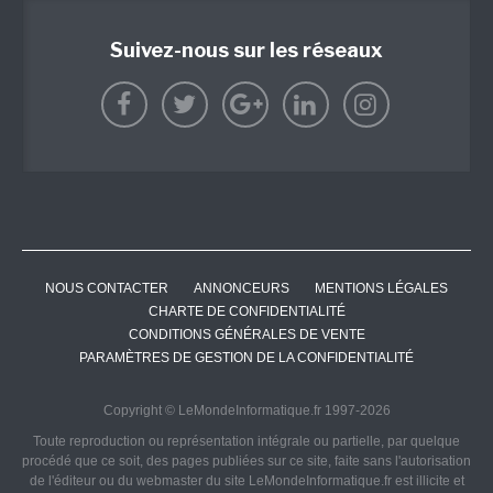
Suivez-nous sur les réseaux
NOUS CONTACTER
ANNONCEURS
MENTIONS LÉGALES
CHARTE DE CONFIDENTIALITÉ
CONDITIONS GÉNÉRALES DE VENTE
PARAMÈTRES DE GESTION DE LA CONFIDENTIALITÉ
Copyright © LeMondeInformatique.fr 1997-2026
Toute reproduction ou représentation intégrale ou partielle, par quelque
procédé que ce soit, des pages publiées sur ce site, faite sans l'autorisation
de l'éditeur ou du webmaster du site LeMondeInformatique.fr est illicite et