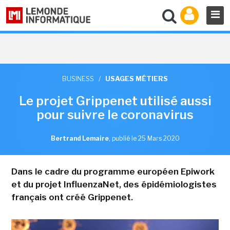
BUSINESS
/
USAGES MÉTIERS
Le projet Grippenet utilisé aussi
pour suivre le coronavirus
Bertrand Lemaire
,
publié le 25 Mars 2020
Dans le cadre du programme européen Epiwork
et du projet InfluenzaNet, des épidémiologistes
français ont créé Grippenet.