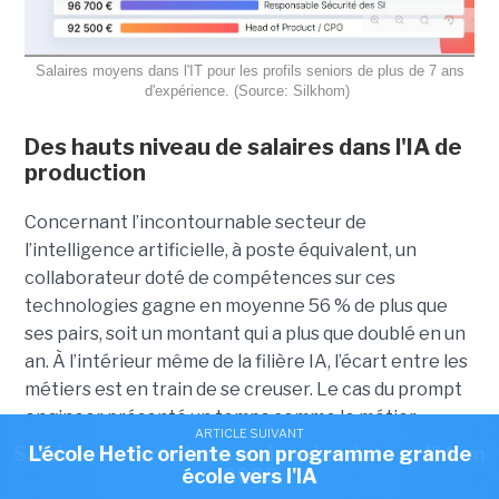
Salaires moyens dans l'IT pour les profils seniors de plus de 7 ans
d'expérience. (Source: Silkhom)
Des hauts niveau de salaires dans l'IA de
production
Concernant l’incontournable secteur de
l’intelligence artificielle, à poste équivalent, un
collaborateur doté de compétences sur ces
technologies gagne en moyenne 56 % de plus que
ses pairs, soit un montant qui a plus que doublé en un
an. À l’intérieur même de la filière IA, l’écart entre les
métiers est en train de se creuser. Le cas du prompt
engineer présenté un temps comme le métier
ARTICLE SUIVANT
ARTICLE SUIVANT
d’avenir ressort autour de 50 k€, soit l’un des niveaux
Salaires en forte hausse dans les data et l'IA en
L'école Hetic oriente son programme grande
les plus bas du secteur. Pendant ce temps, les
école vers l'IA
2026