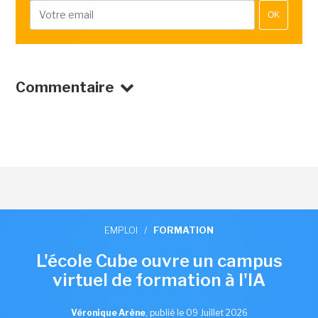
OK
Commentaire
EMPLOI
/
FORMATION
L'école Cube ouvre un campus
virtuel de formation à l'IA
Véronique Arène
,
publié le 09 Juillet 2026