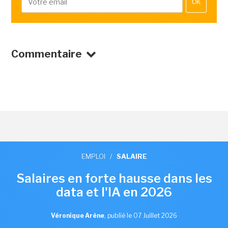
OK
Commentaire
EMPLOI
/
SALAIRE
Salaires en forte hausse dans les
data et l'IA en 2026
Véronique Arène
,
publié le 07 Juillet 2026