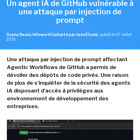
Un agent IA de GitHub vulnérable à
une attaque par injection de
prompt
Gyana Swain, Infoworld (adapté par Jean Elyan)
,
publié le 10 Juillet
2026
Une attaque par injection de prompt affectant
Agentic Workflows de GitHub a permis de
dévoiler des dépôts de code privés. Une raison
de plus de s'inquiéter de la sécurité des agents
IA disposant d'accès à privilèges aux
environnement de développement des
entreprises.