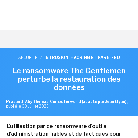
SÉCURITÉ
/
INTRUSION, HACKING ET PARE-FEU
Le ransomware The Gentlemen
perturbe la restauration des
données
Prasanth Aby Thomas, Computerworld (adapté par Jean Elyan)
,
publié le 09 Juillet 2026
L'utilisation par ce ransomware d'outils
d'administration fiables et de tactiques pour