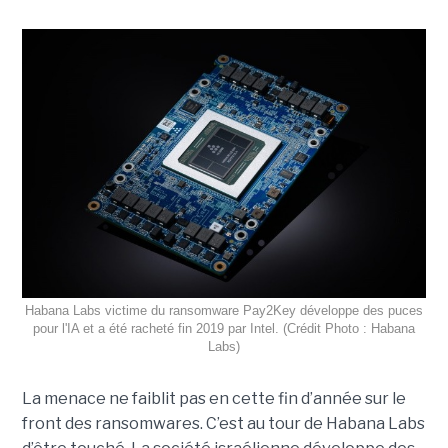
Habana Labs victime du ransomware Pay2Key développe des puces
pour l'IA et a été racheté fin 2019 par Intel. (Crédit Photo : Habana
Labs)
La menace ne faiblit pas en cette fin d’année sur le
front des ransomwares. C’est au tour de Habana Labs