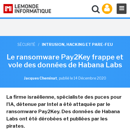
SÉCURITÉ
/
INTRUSION, HACKING ET PARE-FEU
Le ransomware Pay2Key frappe et
vole des données de Habana Labs
Jacques Cheminat
,
publié le 14 Décembre 2020
La firme israélienne, spécialiste des puces pour
l'IA, détenue par Intel a été attaquée par le
ransomware Pay2Key. Des données de Habana
Labs ont été dérobées et publiées par les
pirates.