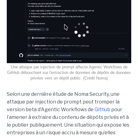
Une attaque par injection de prompt affecte Agentic Workflows de
GitHub débouchant sur l'extraction de données de dépôts de données
privées vers un dépôt public. (Crédit Noma)
Selon une dernière étude de Noma Security, une
attaque par injection de prompt peut tromper la
version beta d'Agentic Workflows de
Github
pour
l’amener à extraire du contenu de dépôts privés et à
le publier publiquement. Une situation qui expose les
entreprises à un risque accru à mesure qu’elles