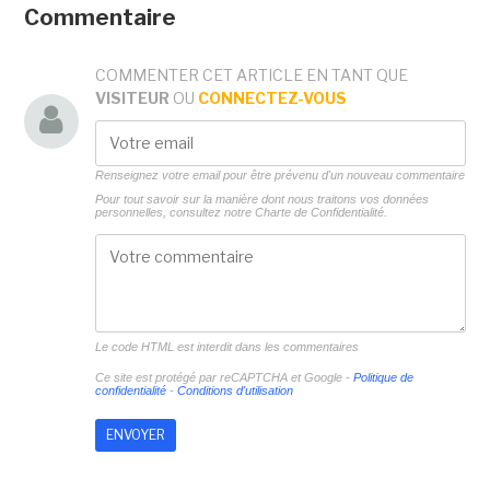
Commentaire
COMMENTER CET ARTICLE EN TANT QUE
VISITEUR
OU
CONNECTEZ-VOUS
Renseignez votre email pour être prévenu d'un nouveau commentaire
Pour tout savoir sur la manière dont nous traitons vos données
personnelles, consultez notre
Charte de Confidentialité.
Le code HTML est interdit dans les commentaires
Ce site est protégé par reCAPTCHA et Google -
Politique de
confidentialité
-
Conditions d'utilisation