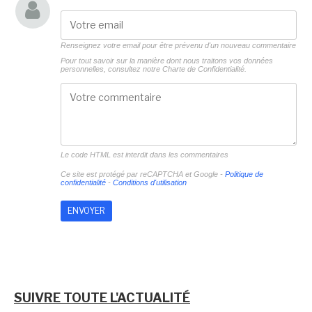
Renseignez votre email pour être prévenu d'un nouveau commentaire
Pour tout savoir sur la manière dont nous traitons vos données
personnelles, consultez notre
Charte de Confidentialité.
Le code HTML est interdit dans les commentaires
Ce site est protégé par reCAPTCHA et Google -
Politique de
confidentialité
-
Conditions d'utilisation
SUIVRE TOUTE L'ACTUALITÉ