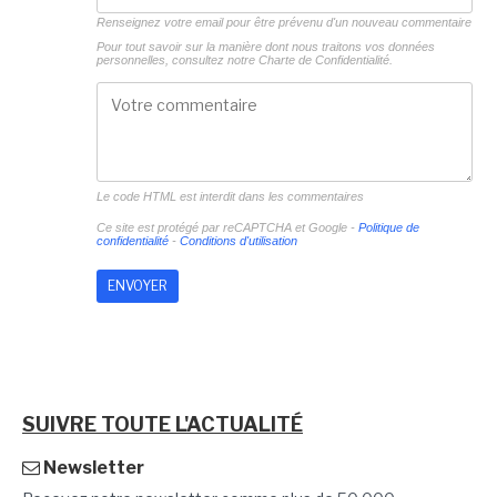
Renseignez votre email pour être prévenu d'un nouveau commentaire
Pour tout savoir sur la manière dont nous traitons vos données
personnelles, consultez notre
Charte de Confidentialité.
Le code HTML est interdit dans les commentaires
Ce site est protégé par reCAPTCHA et Google -
Politique de
confidentialité
-
Conditions d'utilisation
SUIVRE TOUTE L'ACTUALITÉ
Newsletter