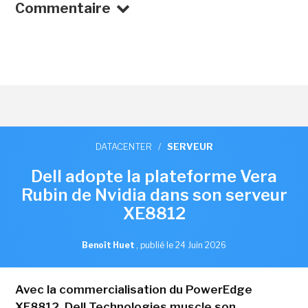
Commentaire
DATACENTER
/
SERVEUR
Dell adopte la plateforme Vera
Rubin de Nvidia dans son serveur
XE8812
Benoît Huet
,
publié le 24 Juin 2026
Avec la commercialisation du PowerEdge
XE8812, Dell Technologies muscle son