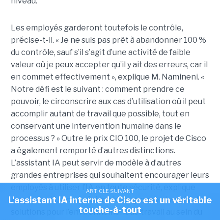
niveau.
Les employés garderont toutefois le contrôle,
précise-t-il. « Je ne suis pas prêt à abandonner 100 %
du contrôle, sauf s’il s’agit d’une activité de faible
valeur où je peux accepter qu’il y ait des erreurs, car il
en commet effectivement », explique M. Namineni. «
Notre défi est le suivant : comment prendre ce
pouvoir, le circonscrire aux cas d’utilisation où il peut
accomplir autant de travail que possible, tout en
conservant une intervention humaine dans le
processus ? »
Outre le prix CIO 100, le projet de Cisco
a également remporté d’autres distinctions.
L’assistant IA peut servir de modèle à d’autres
grandes entreprises qui souhaitent encourager leurs
employés à utiliser l’IA en toute sécurité, explique
ARTICLE SUIVANT
Amy Loomis
, vice-présidente du groupe chargée des
L'assistant IA interne de Cisco est un véritable
touche-à-tout
solutions pour l’environnement de travail au sein du