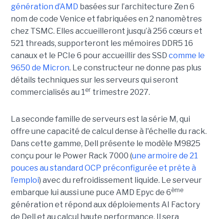
génération d’AMD
basées sur l’architecture Zen 6
nom de code Venice et fabriquées en 2 nanomètres
chez TSMC. Elles accueilleront jusqu’à 256 cœurs et
521 threads, supporteront les mémoires DDR5 16
canaux et le PCIe 6 pour accueillir des SSD
comme le
9650 de Micron
. Le constructeur ne donne pas plus
détails techniques sur les serveurs qui seront
er
commercialisés au 1
trimestre 2027.
La seconde famille de serveurs est la série M, qui
offre une capacité de calcul dense à l'échelle du rack.
Dans cette gamme, Dell présente le modèle M9825
conçu pour le Power Rack 7000 (
une armoire de 21
pouces au standard OCP préconfigurée et prête à
l’emploi
) avec du refroidissement liquide. Le serveur
ème
embarque lui aussi une puce AMD Epyc de 6
génération et répond aux déploiements AI Factory
de Dell et au calcul haute performance. Il sera