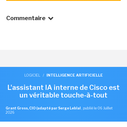
Commentaire
LOGICIEL
/
INTELLIGENCE ARTIFICIELLE
L'assistant IA interne de Cisco est
un véritable touche-à-tout
Grant Gross, CIO (adapté par Serge Leblal
,
publié le 06 Juillet
2026