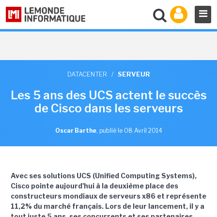
DATACENTER
/
SERVEUR
Les 5 ans des UCS actent le succès
de Cisco dans les serveurs
Oscar Barthe
,
publié le 08 Avril 2014
Avec ses solutions UCS (Unified Computing Systems),
Cisco pointe aujourd'hui à la deuxième place des
constructeurs mondiaux de serveurs x86 et représente
11,2% du marché français. Lors de leur lancement, il y a
tout juste 5 ans, ses concurrents et ses partenaires