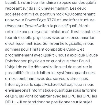
Equal1. La start-up irlandaise s’appuie sur des qubits
reposant sur du silicium/germanium. Les deux
sociétés ont mis au point un rack 42U comprenant
un serveur PowerEdge R770 et une infrastructure
réseau sur PowerSwitch, la puce d’Equal1 étant
refroidie par un cryostat miniaturisé. Il est capable de
fournir 6 qubits physiques avec une consommation
électrique maîtrisée. Sur la partie logicielle, « nous
sommes pour l’instant compatible Cuda-Q et
prochainement avec Qiskit », nous a expliqué Claude
Rohrbacher, physicien en quantique chez Equal1.
L’objet de cette démonstration est de montrer la
possibilité d’industrialiser les systèmes quantiques
en les combinant avec des serveurs classiques.
Interrogé sur le sujet, Michael Dell explique « nous
envisageons l’informatique quantique sous la forme
de QPU qui vont cohabiter avec les CPU, les GPU, les
DPU,… ». Il entend donc se positionner sur le sujet