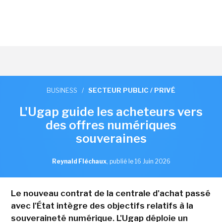
BUSINESS
/
SECTEUR PUBLIC / PRIVÉ
L'Ugap guide les acheteurs vers
des offres numériques
souveraines
Reynald Fléchaux
,
publié le 16 Juin 2026
Le nouveau contrat de la centrale d'achat passé
avec l'État intègre des objectifs relatifs à la
souveraineté numérique. L'Ugap déploie un