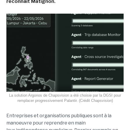
reconnait Matignon.
La solution Argonos de Chapsvision a été choisie par la DGSI pour
remplacer progressivement Palantir. (Crédit Chapsvision)
Entreprises et organisations publiques sont à la
manoeuvre pour reprendre en main