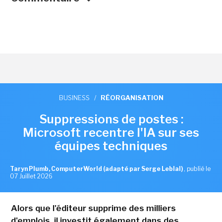
BUSINESS
/
RÉORGANISATION
Suppressions de postes :
Microsoft recentre l'IA sur ses
équipes techniques
Taryn Plumb, ComputerWorld (adapté par Serge Leblal)
,
publié le
07 Juillet 2026
Alors que l'éditeur supprime des milliers
d'emplois, il investit également dans des