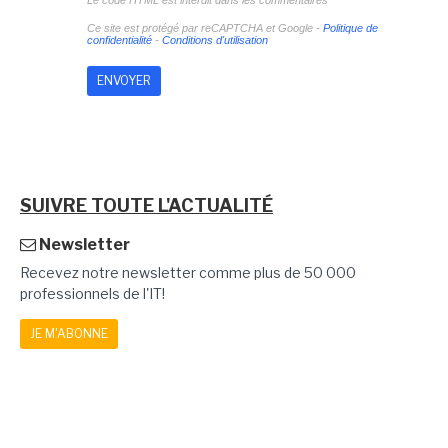
Le code HTML est interdit dans les commentaires
Ce site est protégé par reCAPTCHA et Google -
Politique de
confidentialité
-
Conditions d'utilisation
SUIVRE TOUTE L'ACTUALITÉ
Newsletter
Recevez notre newsletter comme plus de 50 000
professionnels de l'IT!
JE M'ABONNE