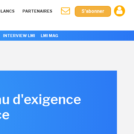
S'abonner
BLANCS
PARTENAIRES
INTERVIEW LMI
LMI MAG
au d'exigence
ce