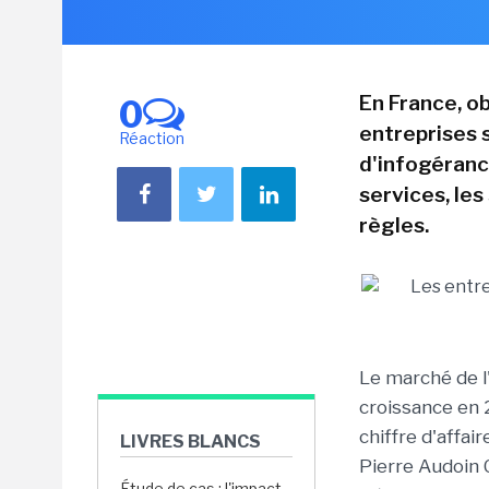
En France, o
0
entreprises 
Réaction
d'infogéranc
services, le
règles.
Le marché de l
croissance en 2
chiffre d'affai
LIVRES BLANCS
Pierre Audoin 
Étude de cas : l'impact