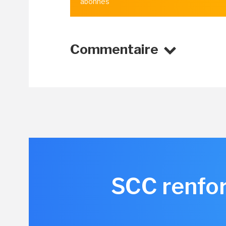
abonnés
Commentaire
SCC renfor