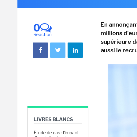
En annonçant
0
millions d'eu
Réaction
supérieure da
aussi le rec
LIVRES BLANCS
Étude de cas : l'impact