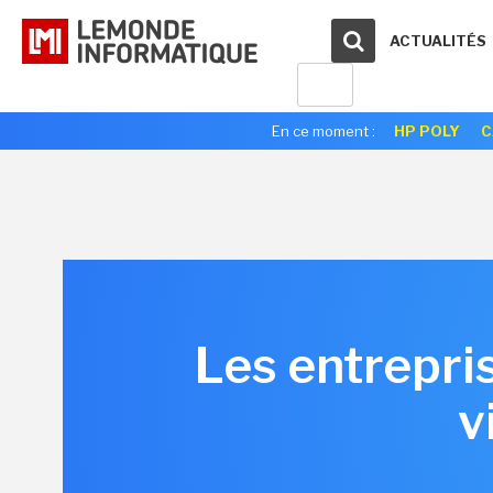
ACTUALITÉS
En ce moment :
HP POLY
C
Les entrepri
v