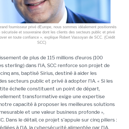
grand fournisseur privé dEurope, nous sommes idéalement positionnés
e sécurisée et souveraine dont les clients des secteurs public et privé
nover en toute confiance », explique Robert Vassoyan de SCC. (Crédit
SCC)
issement de plus de 115 millions d'euros (100
res sterling) dans l'IA, SCC renforce son projet de
cinq ans, baptisé Sirius, destiné à aider les
es secteurs public et privé à adopter l'IA. « Si les
tite échelle constituent un point de départ,
éellement transformative exige une expertise
 notre capacité à proposer les meilleures solutions
 mesurable et une valeur business profonde »,
ans le détail, ce projet s'appuie sur cinq piliers :
édiées à l'IA, la cybersécurité alimentée par l'IA,