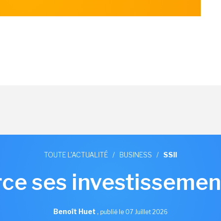
TOUTE L'ACTUALITÉ
/
BUSINESS
/
SSII
ce ses investissement
Benoît Huet
,
publié le 07 Juillet 2026