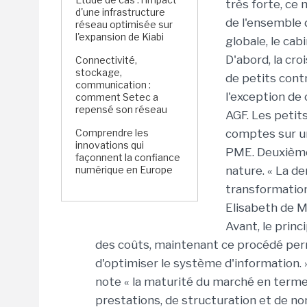
très forte, ce
d'une infrastructure
de l'ensemble 
réseau optimisée sur
l'expansion de Kiabi
globale, le ca
D'abord, la cro
Connectivité,
stockage,
de petits cont
communication :
l'exception de
comment Setec a
repensé son réseau
AGF. Les petit
Comprendre les
comptes sur un
innovations qui
PME. Deuxième
façonnent la confiance
numérique en Europe
nature. « La d
transformation
Elisabeth de M
Avant, le princ
des coûts, maintenant ce procédé perm
d'optimiser le système d'information. 
note « la maturité du marché en termes
prestations, de structuration et de 