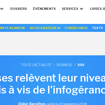
DOSSIERS
ÉVÉNEMENTS
SERVICES
LIVRES-
ARTE BLANCHE
ACCÉLERATEUR IA
CYBERCOACH
TESTS
TOUTE L'ACTUALITÉ
/
BUSINESS
/
SSII
ses relèvent leur nive
is à vis de l'infogéran
Didier Barathon
,
publié le 24 Septembre 2008