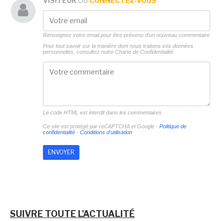
VISITEUR
OU
CONNECTEZ-VOUS
Renseignez votre email pour être prévenu d'un nouveau commentaire
Pour tout savoir sur la manière dont nous traitons vos données
personnelles, consultez notre
Charte de Confidentialité.
Le code HTML est interdit dans les commentaires
Ce site est protégé par reCAPTCHA et Google -
Politique de
confidentialité
-
Conditions d'utilisation
SUIVRE TOUTE L'ACTUALITÉ