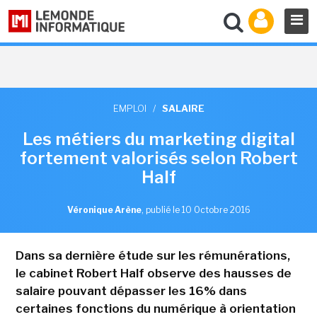
EMPLOI
/
SALAIRE
Les métiers du marketing digital
fortement valorisés selon Robert
Half
Véronique Arène
,
publié le 10 Octobre 2016
Dans sa dernière étude sur les rémunérations,
le cabinet Robert Half observe des hausses de
salaire pouvant dépasser les 16% dans
certaines fonctions du numérique à orientation