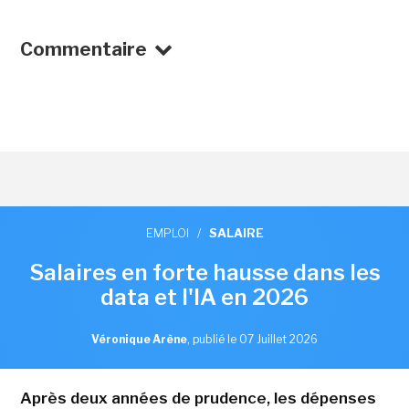
Commentaire
EMPLOI
/
SALAIRE
Salaires en forte hausse dans les
data et l'IA en 2026
Véronique Arène
,
publié le 07 Juillet 2026
Après deux années de prudence, les dépenses