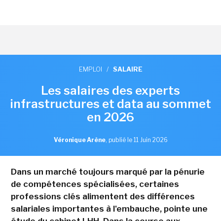
EMPLOI
/
SALAIRE
Les salaires des experts
infrastructures et data au sommet
en 2026
Véronique Arène
,
publié le 11 Juin 2026
Dans un marché toujours marqué par la pénurie
de compétences spécialisées, certaines
professions clés alimentent des différences
salariales importantes à l'embauche, pointe une
étude du cabinet LHH. Dans la course aux