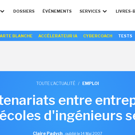
DOSSIERS
ÉVÉNEMENTS
SERVICES
LIVRES-
ARTE BLANCHE
ACCÉLERATEUR IA
CYBERCOACH
TESTS
TOUTE L'ACTUALITÉ
/
EMPLOI
tenariats entre entrep
écoles d'ingénieurs s
Claire Padych
,
publié le 14 Mai 2007