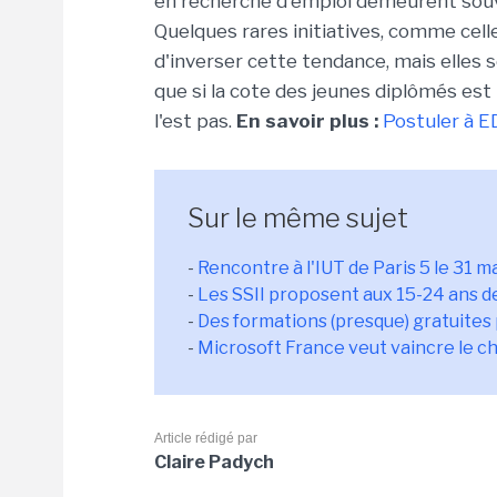
en recherche d'emploi demeurent souv
Quelques rares initiatives, comme cel
d'inverser cette tendance, mais elles
que si la cote des jeunes diplômés es
l'est pas.
En savoir plus :
Postuler à E
Sur le même sujet
-
Rencontre à l'IUT de Paris 5 le 31 ma
-
Les SSII proposent aux 15-24 ans 
-
Des formations (presque) gratuites
-
Microsoft France veut vaincre le c
Article rédigé par
Claire Padych