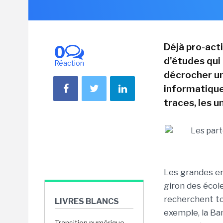
Déjà pro-acti
0
d'études qui
Réaction
décrocher un
informatique 
traces, les u
Les grandes en
giron des école
recherchent to
LIVRES BLANCS
exemple, la Ba
Transition numérique