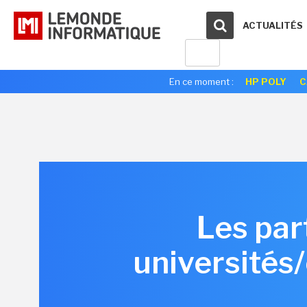
ACTUALITÉS
En ce moment :
HP POLY
C
Les par
universités/