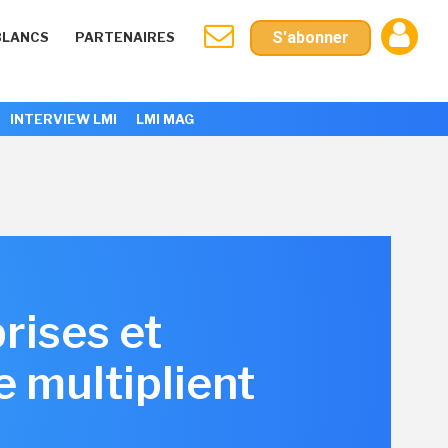
S'abonner
BLANCS
PARTENAIRES
INTERVIEW LMI
LMI MAG
rises et
e multiplient