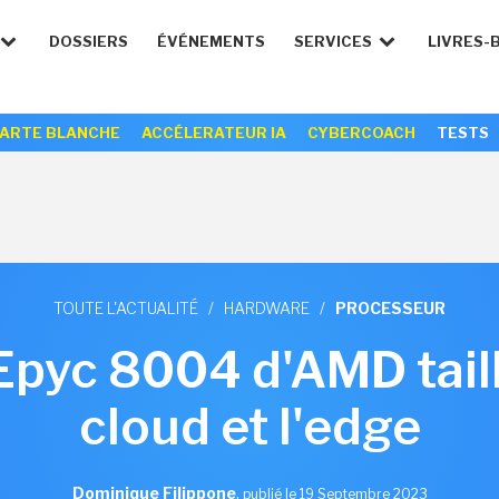
DOSSIERS
ÉVÉNEMENTS
SERVICES
LIVRES-
ARTE BLANCHE
ACCÉLERATEUR IA
CYBERCOACH
TESTS
TOUTE L'ACTUALITÉ
/
HARDWARE
/
PROCESSEUR
Epyc 8004 d'AMD taill
cloud et l'edge
Dominique Filippone
,
publié le 19 Septembre 2023