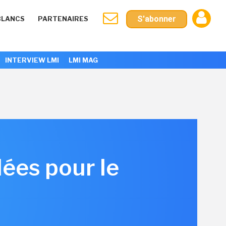
S'abonner
BLANCS
PARTENAIRES
INTERVIEW LMI
LMI MAG
ées pour le