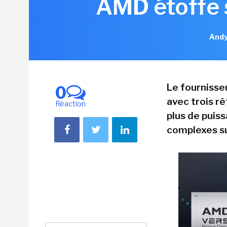
AMD étoffe 
Andy
Le fournisse
0
avec trois r
Réaction
plus de puiss
complexes s