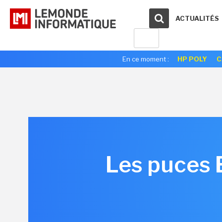
ACTUALITÉS
En ce moment :
HP POLY
C
Les puces 