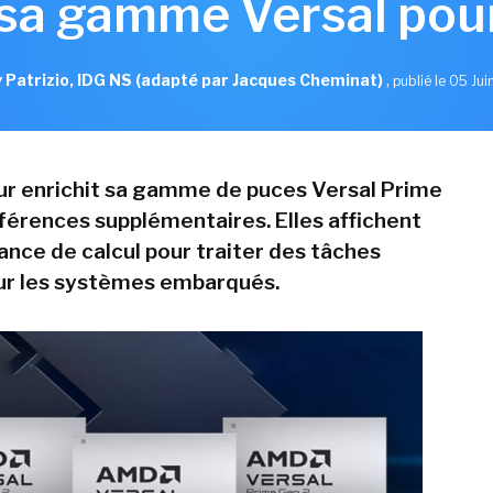
sa gamme Versal pou
 Patrizio, IDG NS (adapté par Jacques Cheminat)
,
publié le 05 Ju
ur enrichit sa gamme de puces Versal Prime
éférences supplémentaires. Elles affichent
ance de calcul pour traiter des tâches
ur les systèmes embarqués.