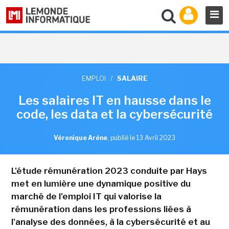
EMPLOI
/
SALAIRE
Les salaires IT en hausse dans le
code, les data et la cybersécurité
Véronique Arène
,
publié le 13 Avril 2023
L'étude rémunération 2023 conduite par Hays
met en lumière une dynamique positive du
marché de l'emploi IT qui valorise la
rémunération dans les professions liées à
l'analyse des données, à la cybersécurité et au