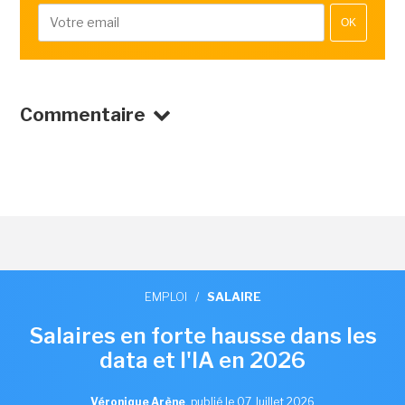
OK
Commentaire
EMPLOI
/
SALAIRE
Salaires en forte hausse dans les
data et l'IA en 2026
Véronique Arène
,
publié le 07 Juillet 2026