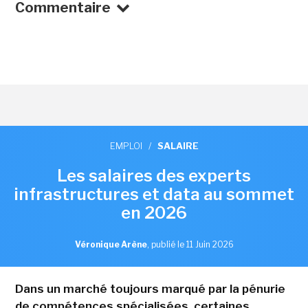
Commentaire
EMPLOI
/
SALAIRE
Les salaires des experts
infrastructures et data au sommet
en 2026
Véronique Arène
,
publié le 11 Juin 2026
Dans un marché toujours marqué par la pénurie
de compétences spécialisées, certaines