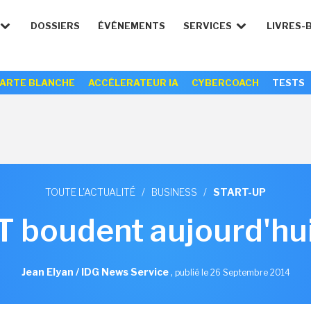
DOSSIERS
ÉVÉNEMENTS
SERVICES
LIVRES-
ARTE BLANCHE
ACCÉLERATEUR IA
CYBERCOACH
TESTS
TOUTE L'ACTUALITÉ
/
BUSINESS
/
START-UP
IT boudent aujourd'hui
Jean Elyan / IDG News Service
,
publié le 26 Septembre 2014