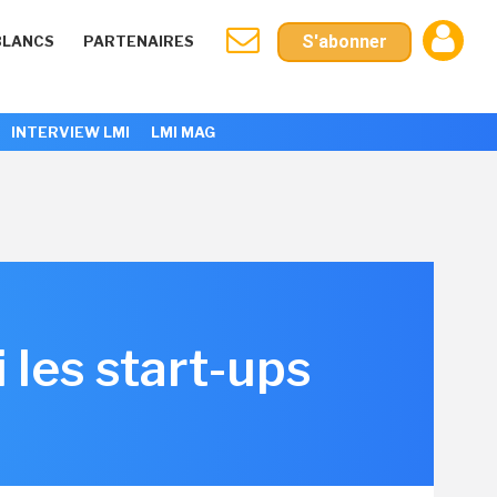
S'abonner
BLANCS
PARTENAIRES
INTERVIEW LMI
LMI MAG
 les start-ups