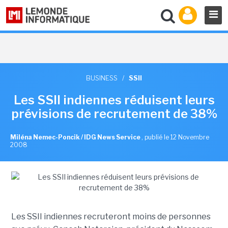
BUSINESS
/
SSII
Les SSII indiennes réduisent leurs
prévisions de recrutement de 38%
Miléna Nemec-Poncik / IDG News Service
,
publié le 12 Novembre
2008
Les SSII indiennes recruteront moins de personnes