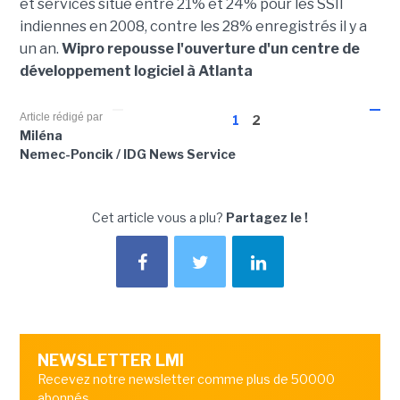
et services situé entre 21% et 24% pour les SSII
indiennes en 2008, contre les 28% enregistrés il y a
un an.
Wipro repousse l'ouverture d'un centre de
développement logiciel à Atlanta
Article rédigé par
1
2
Miléna
Nemec-Poncik / IDG News Service
Cet article vous a plu?
Partagez le !
NEWSLETTER LMI
Recevez notre newsletter comme plus de 50000
abonnés