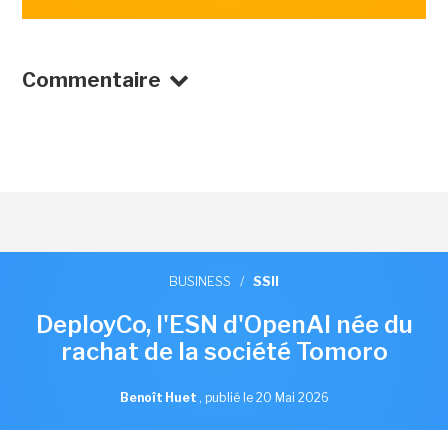
Commentaire
BUSINESS
/
SSII
DeployCo, l'ESN d'OpenAI née du
rachat de la société Tomoro
Benoît Huet
,
publié le 20 Mai 2026