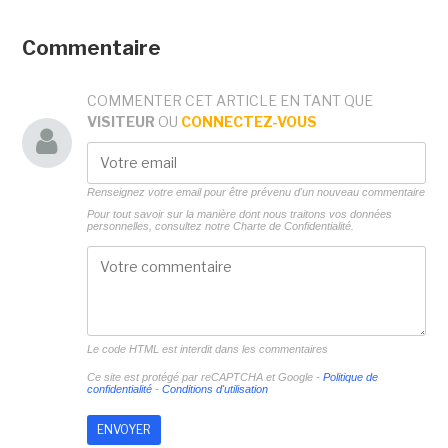
Commentaire
COMMENTER CET ARTICLE EN TANT QUE
VISITEUR
OU
CONNECTEZ-VOUS
Renseignez votre email pour être prévenu d'un nouveau commentaire
Pour tout savoir sur la manière dont nous traitons vos données
personnelles, consultez notre
Charte de Confidentialité.
Le code HTML est interdit dans les commentaires
Ce site est protégé par reCAPTCHA et Google -
Politique de
confidentialité
-
Conditions d'utilisation