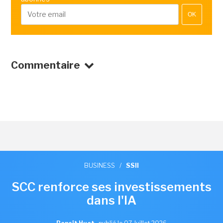
OK
Commentaire
BUSINESS
/
SSII
SCC renforce ses investissements
dans l'IA