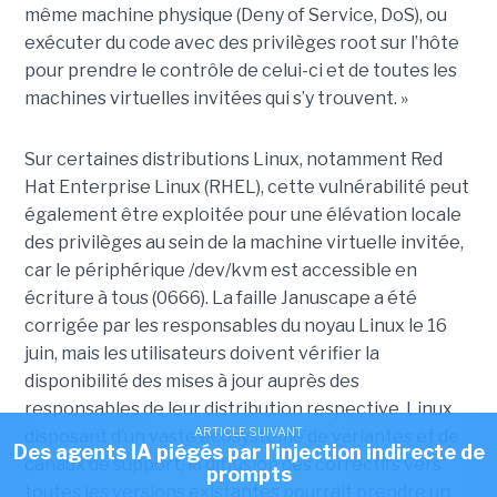
même machine physique (Deny of Service, DoS), ou
exécuter du code avec des privilèges root sur l’hôte
pour prendre le contrôle de celui-ci et de toutes les
machines virtuelles invitées qui s’y trouvent. »
Sur certaines distributions Linux, notamment Red
Hat Enterprise Linux (RHEL), cette vulnérabilité peut
également être exploitée pour une élévation locale
des privilèges au sein de la machine virtuelle invitée,
car le périphérique /dev/kvm est accessible en
écriture à tous (0666). La faille Januscape a été
corrigée par les responsables du noyau Linux le 16
juin, mais les utilisateurs doivent vérifier la
disponibilité des mises à jour auprès des
responsables de leur distribution respective. Linux
ARTICLE SUIVANT
disposant d’un vaste écosystème de variantes et de
Des agents IA piégés par l'injection indirecte de
canaux de support, la diffusion des correctifs vers
prompts
toutes les versions existantes pourrait prendre un