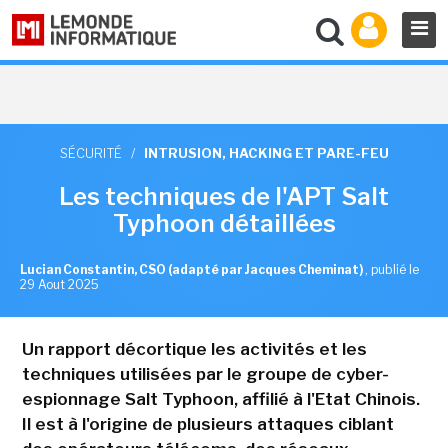
SÉCURITÉ
/
INTRUSION, HACKING ET PARE-FEU
Les techniques de l'APT Salt
Typhoon détaillées
Lucian Constantin, CSO (adapté par Jacques Cheminat)
,
publié le
29 Aout 2025
Un rapport décortique les activités et les
techniques utilisées par le groupe de cyber-
espionnage Salt Typhoon, affilié à l'Etat Chinois.
Il est à l'origine de plusieurs attaques ciblant