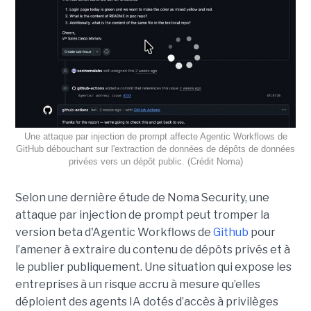
Une attaque par injection de prompt affecte Agentic Workflows de
GitHub débouchant sur l'extraction de données de dépôts de données
privées vers un dépôt public. (Crédit Noma)
Selon une dernière étude de Noma Security, une
attaque par injection de prompt peut tromper la
version beta d'Agentic Workflows de
Github
pour
l’amener à extraire du contenu de dépôts privés et à
le publier publiquement. Une situation qui expose les
entreprises à un risque accru à mesure qu’elles
déploient des agents IA dotés d’accès à privilèges