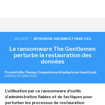
SÉCURITÉ
/
INTRUSION, HACKING ET PARE-FEU
Le ransomware The Gentlemen
perturbe la restauration des
données
Prasanth Aby Thomas, Computerworld (adapté par Jean Elyan)
,
publié le 09 Juillet 2026
L'utilisation par ce ransomware d'outils
d'administration fiables et de tactiques pour
perturber les processus de restauration