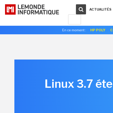
ACTUALITÉS
En ce moment :
HP POLY
C
Linux 3.7 ét