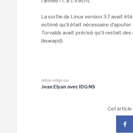
l'année ! », a-t-il écrit.
La sortie de Linux version 3.7 avait é
estimé qu'il était nécessaire d'ajouter
Torvalds avait précisé qu'il restait d
(kswapd).
Article rédigé par
Jean Elyan avec IDG NS
Cet article