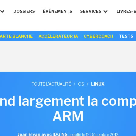
DOSSIERS
ÉVÉNEMENTS
SERVICES
LIVRES-
ARTE BLANCHE
ACCÉLERATEUR IA
CYBERCOACH
TESTS
TOUTE L'ACTUALITÉ
/
OS
/
LINUX
end largement la compa
ARM
Jean Elyan avec IDG NS
,
publié le 12 Décembre 2012