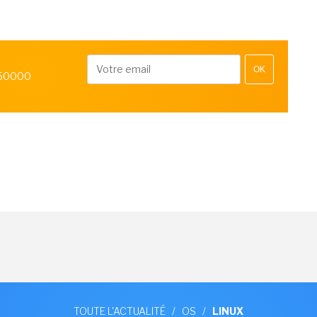
OK
 50000
TOUTE L'ACTUALITÉ
/
OS
/
LINUX