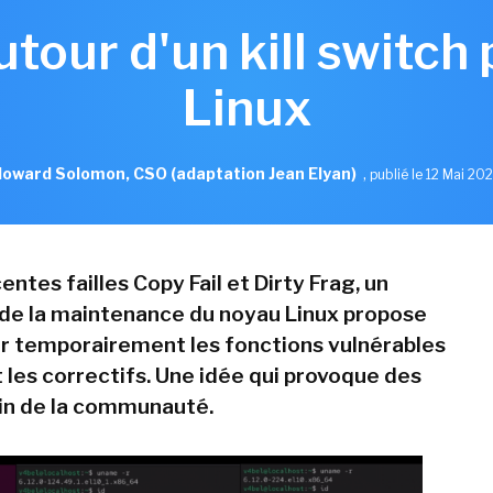
tour d'un kill switch 
Linux
oward Solomon, CSO (adaptation Jean Elyan)
,
publié le 12 Mai 20
entes failles Copy Fail et Dirty Frag, un
de la maintenance du noyau Linux propose
r temporairement les fonctions vulnérables
 les correctifs. Une idée qui provoque des
in de la communauté.