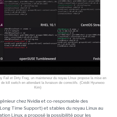
py Fail et Dirty Frag, un mainteneur du noyau LInux propose la mise en
de kill switch en attendant la livraison de correctifs. (Crédit Hyunwoo
Kim)
ngénieur chez Nvidia et co-responsable des
Long Time Support) et stables du noyau Linux au
ation Linux, a proposé la possibilité pour les