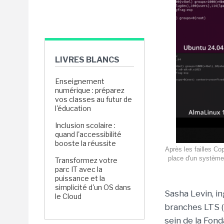
LIVRES BLANCS
Enseignement
numérique : préparez
vos classes au futur de
l'éducation
Inclusion scolaire :
quand l'accessibilité
booste la réussite
Après les failles Co
place d'un système 
Transformez votre
parc IT avec la
puissance et la
simplicité d'un OS dans
Sasha Levin, i
le Cloud
branches LTS (
sein de la Fond