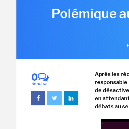
Polémique au
H
Après les réc
0
responsable 
Réaction
de désactive
en attendant
débats au se