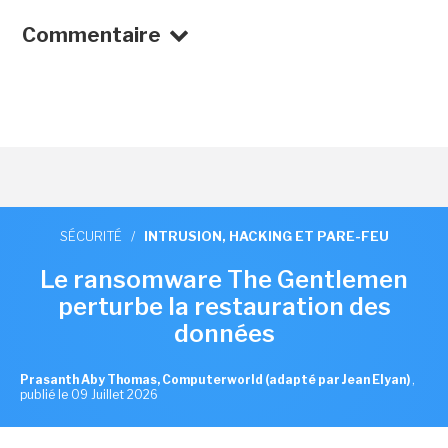
Commentaire
SÉCURITÉ
/
INTRUSION, HACKING ET PARE-FEU
Le ransomware The Gentlemen
perturbe la restauration des
données
Prasanth Aby Thomas, Computerworld (adapté par Jean Elyan)
,
publié le 09 Juillet 2026