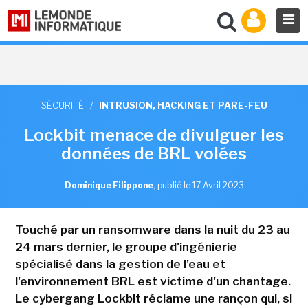
SÉCURITÉ
/
INTRUSION, HACKING ET PARE-FEU
Lockbit menace de divulguer les
données de BRL volées
Dominique Filippone
,
publié le 17 Avril 2023
Touché par un ransomware dans la nuit du 23 au
24 mars dernier, le groupe d'ingénierie
spécialisé dans la gestion de l'eau et
l'environnement BRL est victime d'un chantage.
Le cybergang Lockbit réclame une rançon qui, si