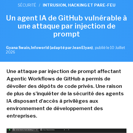
SÉCURITÉ
/
INTRUSION, HACKING ET PARE-FEU
Un agent IA de GitHub vulnérable à
une attaque par injection de
prompt
Gyana Swain, Infoworld (adapté par Jean Elyan)
,
publié le 10 Juillet
2026
Une attaque par injection de prompt affectant
Agentic Workflows de GitHub a permis de
dévoiler des dépôts de code privés. Une raison
de plus de s'inquiéter de la sécurité des agents
IA disposant d'accès à privilèges aux
environnement de développement des
entreprises.