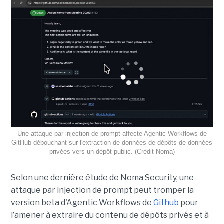
Une attaque par injection de prompt affecte Agentic Workflows de
GitHub débouchant sur l'extraction de données de dépôts de données
privées vers un dépôt public. (Crédit Noma)
Selon une dernière étude de Noma Security, une
attaque par injection de prompt peut tromper la
version beta d'Agentic Workflows de
Github
pour
l’amener à extraire du contenu de dépôts privés et à