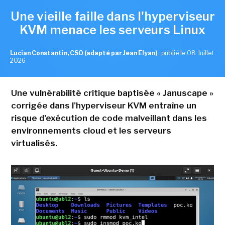
Une vieille faille dans l'hyperviseur
KVM menace les serveurs Linux
Lucian Constantin, CSO (adapté par Jean Elyan)
,
publié le 08 Juillet
2026
Une vulnérabilité critique baptisée « Januscape »
corrigée dans l'hyperviseur KVM entraîne un
risque d'exécution de code malveillant dans les
environnements cloud et les serveurs
virtualisés.