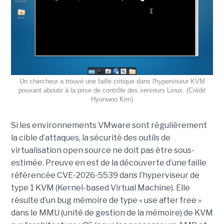
Un chercheur a trouvé une faille critique dans l'hyperviseur KVM
pouvant aboutir à la prise de contrôle des serveurs Linux. (Crédit
Hyunwoo Kim)
Si les environnements VMware sont régulièrement
la cible d’attaques, la sécurité des outils de
virtualisation open source ne doit pas être sous-
estimée. Preuve en est de la découverte d’une faille
référencée CVE-2026-5539 dans l’hyperviseur de
type 1 KVM (Kernel-based Virtual Machine). Elle
résulte d’un bug mémoire de type « use after free »
dans le MMU (unité de gestion de la mémoire) de KVM