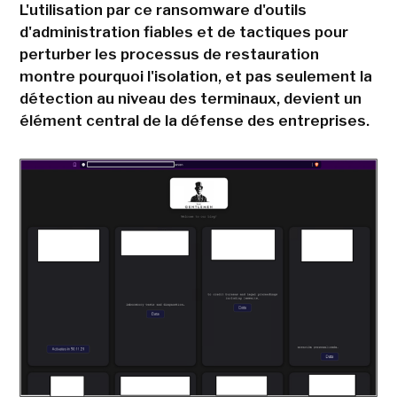
L'utilisation par ce ransomware d'outils
d'administration fiables et de tactiques pour
perturber les processus de restauration
montre pourquoi l'isolation, et pas seulement la
détection au niveau des terminaux, devient un
élément central de la défense des entreprises.