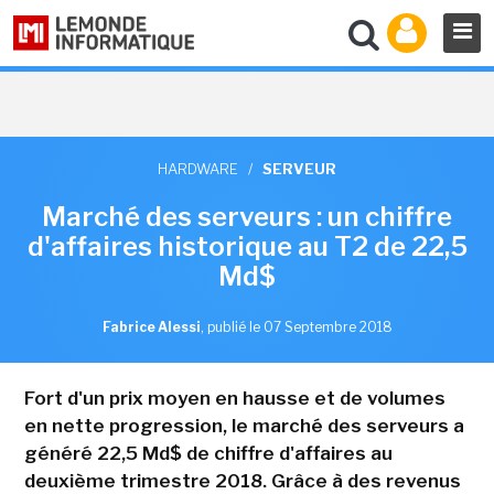
HARDWARE
/
SERVEUR
Marché des serveurs : un chiffre
d'affaires historique au T2 de 22,5
Md$
Fabrice Alessi
,
publié le 07 Septembre 2018
Fort d'un prix moyen en hausse et de volumes
en nette progression, le marché des serveurs a
généré 22,5 Md$ de chiffre d'affaires au
deuxième trimestre 2018. Grâce à des revenus