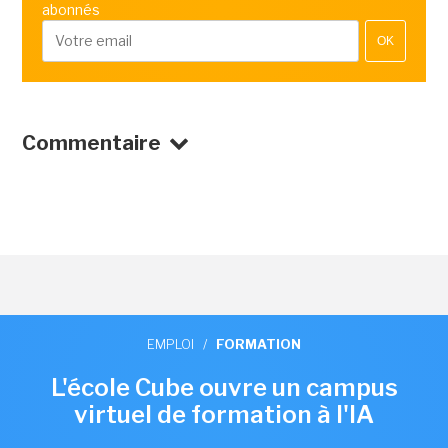
abonnés
OK
Commentaire
EMPLOI
/
FORMATION
L'école Cube ouvre un campus
virtuel de formation à l'IA