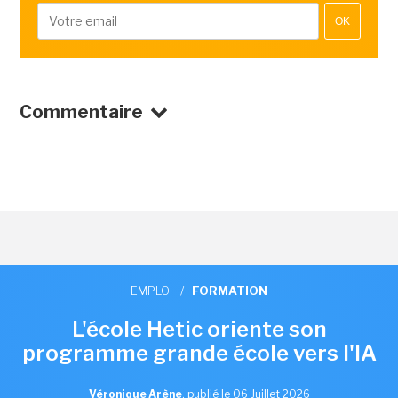
OK
Commentaire
EMPLOI
/
FORMATION
L'école Hetic oriente son
programme grande école vers l'IA
Véronique Arène
,
publié le 06 Juillet 2026