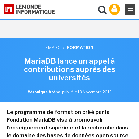
EMPLOI
/
FORMATION
MariaDB lance un appel à
contributions auprès des
universités
Véronique Arène
,
publié le 13 Novembre 2019
Le programme de formation créé par la
Fondation MariaDB vise à promouvoir
l'enseignement supérieur et la recherche dans
le domaine des bases de données open source.