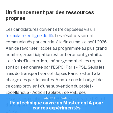
Un financement par des ressources
propres
Les candidatures doivent être déposées via un
formulaire en ligne dédié
. Les résultats seront
communiqués par courriel à la fin du mois d'août 2026.
Afin de favoriser l'accès au programme au plus grand
nombre, la participation est entièrement gratuite.
Les frais d'inscription, l'hébergement et les repas
sont pris en charge par l'ESPCI Paris - PSL. Seuls les
frais de transport vers et depuis Paris restent à la
charge des participantes. A noter que le budget de
ce camp provient d’une subvention du projet «
ExcellencES - Action Fablabs » de PSL, des
ARTICLE SUIVANT
ressources du plan « Partage des savoirs » de PSL, et
Polytechnique ouvre un Master en IA pour
d’un apport financier de l’ESPCI Paris - PSL et du
cadres expérimentés
CNRS.