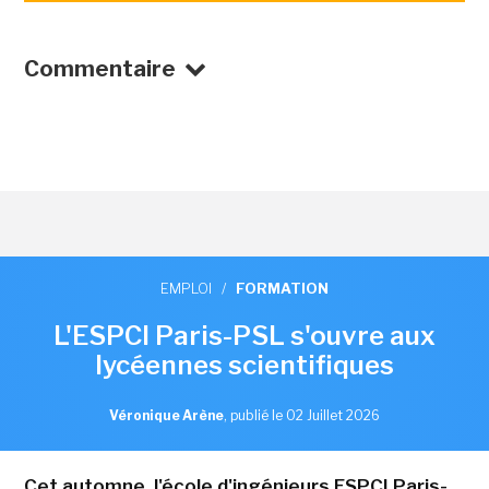
Commentaire
EMPLOI
/
FORMATION
L'ESPCI Paris-PSL s'ouvre aux
lycéennes scientifiques
Véronique Arène
,
publié le 02 Juillet 2026
Cet automne, l'école d'ingénieurs ESPCI Paris-