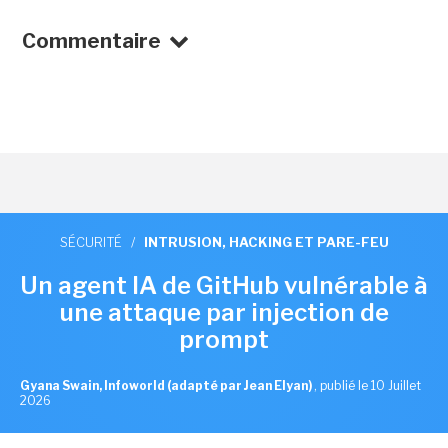
Commentaire
SÉCURITÉ
/
INTRUSION, HACKING ET PARE-FEU
Un agent IA de GitHub vulnérable à
une attaque par injection de
prompt
Gyana Swain, Infoworld (adapté par Jean Elyan)
,
publié le 10 Juillet
2026