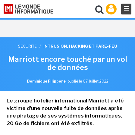
SÉCURITÉ
/
INTRUSION, HACKING ET PARE-FEU
Marriott encore touché par un vol
de données
Dominique Filippone
,
publié le 07 Juillet 2022
Le groupe hôtelier international Marriott a été
victime d'une nouvelle fuite de données après
une piratage de ses systèmes informatiques.
20 Go de fichiers ont été exfiltrés.