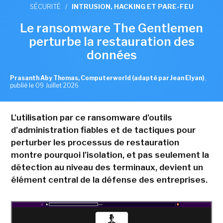
SÉCURITÉ
/
INTRUSION, HACKING ET PARE-FEU
Le ransomware The Gentlemen
perturbe la restauration des
données
Prasanth Aby Thomas, Computerworld (adapté par Jean Elyan)
,
publié le 09 Juillet 2026
L'utilisation par ce ransomware d'outils
d'administration fiables et de tactiques pour
perturber les processus de restauration
montre pourquoi l'isolation, et pas seulement la
détection au niveau des terminaux, devient un
élément central de la défense des entreprises.