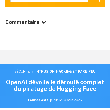
Commentaire
SÉCURITÉ
/
INTRUSION, HACKING ET PARE-FEU
OpenAI dévoile le déroulé complet
du piratage de Hugging Face
Louise Costa
,
publié le 10 Aout 2026