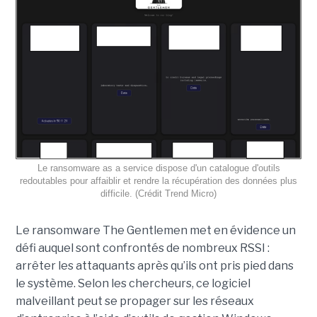
Le ransomware as a service dispose d'un catalogue d'outils
redoutables pour affaiblir et rendre la récupération des données plus
difficile. (Crédit Trend Micro)
Le ransomware The Gentlemen met en évidence un
défi auquel sont confrontés de nombreux RSSI :
arrêter les attaquants après qu’ils ont pris pied dans
le système. Selon les chercheurs, ce logiciel
malveillant peut se propager sur les réseaux