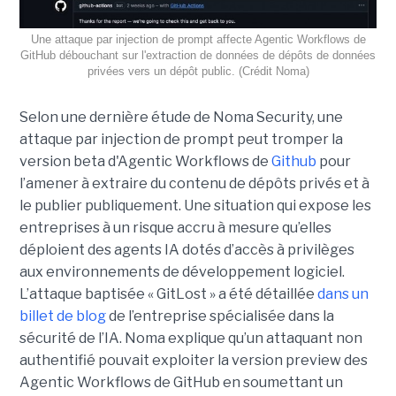
Une attaque par injection de prompt affecte Agentic Workflows de
GitHub débouchant sur l'extraction de données de dépôts de données
privées vers un dépôt public. (Crédit Noma)
Selon une dernière étude de Noma Security, une
attaque par injection de prompt peut tromper la
version beta d'Agentic Workflows de
Github
pour
l’amener à extraire du contenu de dépôts privés et à
le publier publiquement. Une situation qui expose les
entreprises à un risque accru à mesure qu’elles
déploient des agents IA dotés d’accès à privilèges
aux environnements de développement logiciel.
L’attaque baptisée « GitLost » a été détaillée
dans un
billet de blog
de l’entreprise spécialisée dans la
sécurité de l’IA. Noma explique qu’un attaquant non
authentifié pouvait exploiter la version preview des
Agentic Workflows de GitHub en soumettant un