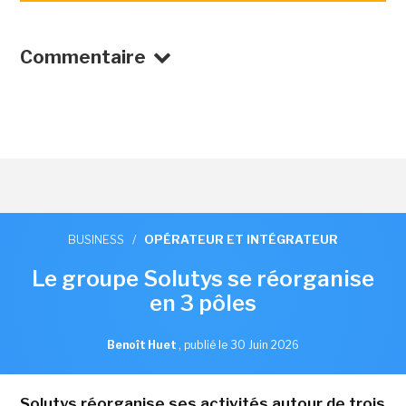
Commentaire
BUSINESS
/
OPÉRATEUR ET INTÉGRATEUR
Le groupe Solutys se réorganise
en 3 pôles
Benoît Huet
,
publié le 30 Juin 2026
Solutys réorganise ses activités autour de trois