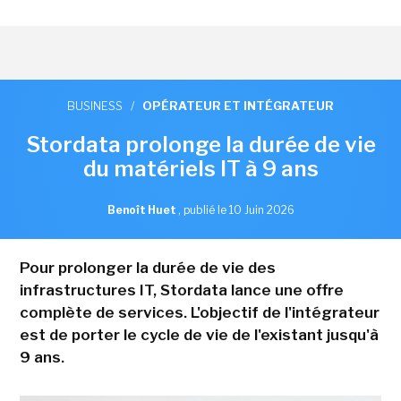
BUSINESS
/
OPÉRATEUR ET INTÉGRATEUR
Stordata prolonge la durée de vie
du matériels IT à 9 ans
Benoît Huet
,
publié le 10 Juin 2026
Pour prolonger la durée de vie des
infrastructures IT, Stordata lance une offre
complète de services. L'objectif de l'intégrateur
est de porter le cycle de vie de l'existant jusqu'à
9 ans.