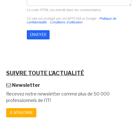
Le code HTML est interdit dans les commentaires
Ce site est protégé par reCAPTCHA et Google -
Politique de
confidentialité
-
Conditions d'utilisation
SUIVRE TOUTE L'ACTUALITÉ
Newsletter
Recevez notre newsletter comme plus de 50 000
professionnels de l'IT!
JE M'ABONNE