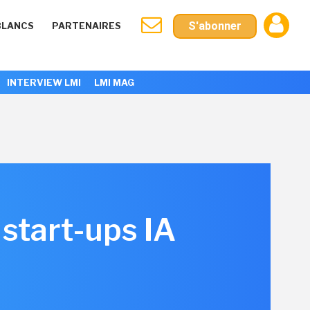
S'abonner
BLANCS
PARTENAIRES
INTERVIEW LMI
LMI MAG
 start-ups IA