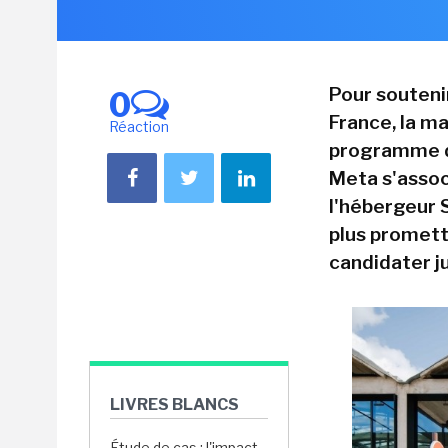
Pour soutenir
0
France, la m
Réaction
programme d'
Meta s'assoc
l'hébergeur 
plus promett
candidater j
LIVRES BLANCS
Étude de cas : l'impact