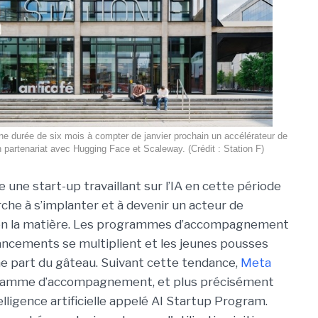
une durée de six mois à compter de janvier prochain un accélérateur de
n partenariat avec Hugging Face et Scaleway. (Crédit : Station F)
tre une start-up travaillant sur l’IA en cette période
che à s’implanter et à devenir un acteur de
en la matière. Les programmes d’accompagnement
ncements se multiplient et les jeunes pousses
une part du gâteau. Suivant cette tendance,
Meta
ogramme d’accompagnement, et plus précisément
elligence artificielle appelé AI Startup Program.