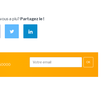
 vous a plu?
Partagez le !
OK
 50000