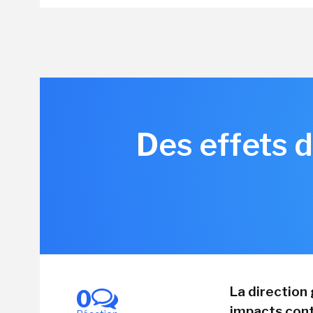
Des effets d
La direction
0
impacts contr