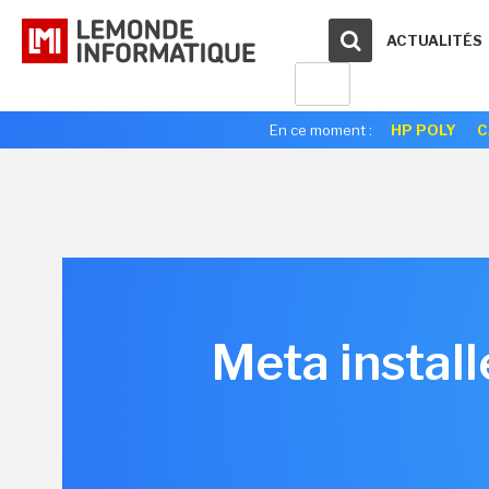
ACTUALITÉS
En ce moment :
HP POLY
C
Meta install