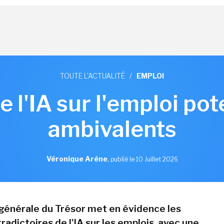
TOUTE L'ACTUALITÉ
/
EMPLOI
e l'IA sur l'emploi po
ambivalents
Véronique Arène
,
publié le 10 Juillet 2026
 générale du Trésor met en évidence les
adictoires de l'IA sur les emplois, avec une