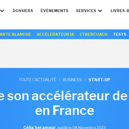
DOSSIERS
ÉVÉNEMENTS
SERVICES
LIVRES-
ARTE BLANCHE
ACCÉLERATEUR IA
CYBERCOACH
TESTS
TOUTE L'ACTUALITÉ
/
BUSINESS
/
START-UP
e son accélérateur de
en France
Célia Seramour
,
publié le 08 Novembre 2023