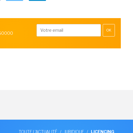
OK
 50000
TOUTE L'ACTUALITÉ
/
JURIDIQUE
/
LICENCING