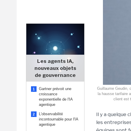
Les agents IA,
nouveaux objets
de gouvernance
Guillaume Geudin, d
Gartner prévoit une
1
la hausse tarifaire 
croissance
client est
exponentielle de l'IA
agentique
Il y a quelque 
L'observabilité
2
incontournable pour l'IA
les entreprises
agentique
équipes sont 