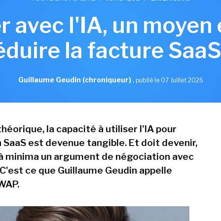
 avec l'IA, un moyen 
éduire la facture SaaS
Guillaume Geudin (chroniqueur)
,
publié le 07 Juillet 2026
héorique, la capacité à utiliser l'IA pour
 SaaS est devenue tangible. Et doit devenir,
, à minima un argument de négociation avec
. C'est ce que Guillaume Geudin appelle
SWAP.