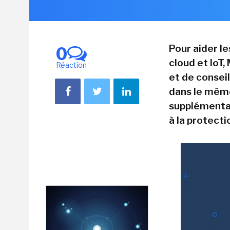
Pour aider le
0
cloud et IoT
Réaction
et de consei
dans le même
supplémentai
à la protecti