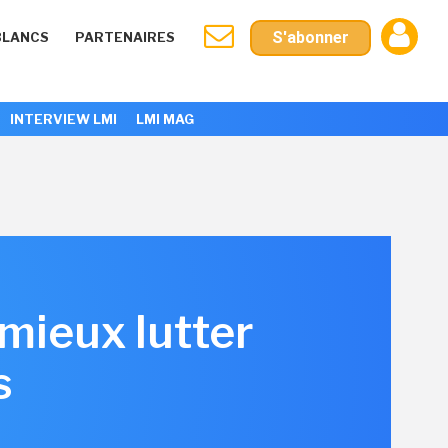
S'abonner
BLANCS
PARTENAIRES
INTERVIEW LMI
LMI MAG
 mieux lutter
s