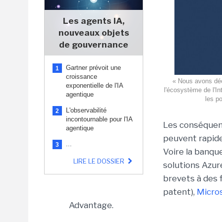
Les agents IA,
nouveaux objets
de gouvernance
Gartner prévoit une
1
croissance
« Nous avons déc
exponentielle de l'IA
l'écosystème de l'In
agentique
les po
L'observabilité
2
incontournable pour l'IA
Les conséquenc
agentique
peuvent rapidem
...
3
Voire la banque
LIRE LE DOSSIER
solutions Azur
brevets à des f
patent),
Micro
Advantage.