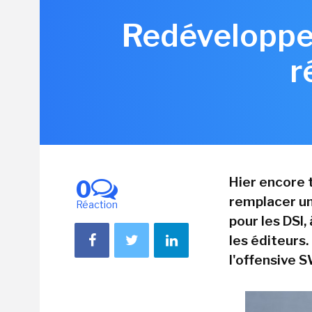
Redévelopper
r
Hier encore t
0
remplacer un
Réaction
pour les DSI
les éditeurs
l'offensive 