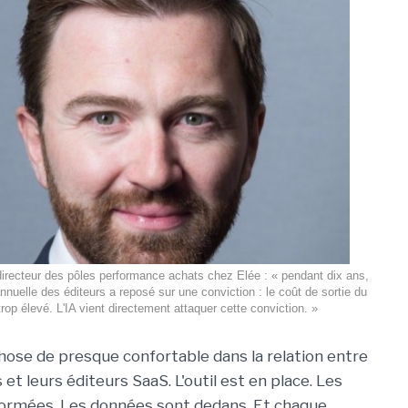
irecteur des pôles performance achats chez Elée : « pendant dix ans,
annuelle des éditeurs a reposé sur une conviction : le coût de sortie du
 trop élevé. L'IA vient directement attaquer cette conviction. »
chose de presque confortable dans la relation entre
 et leurs éditeurs SaaS. L'outil est en place. Les
formées. Les données sont dedans. Et chaque