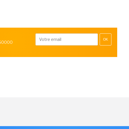
OK
 50000