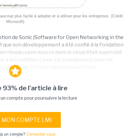
ucoup plus facile à adopter et à utiliser pour les entreprises. (Crédit
Microsoft)
doption de Sonic (Software for Open Networking in the
t que son développement a été confié à la Fondation
se en réseau open source dans le cloud était supervisé
ôle à la Fondation Linux. Ce changement pourrait
, car plus de 450 000 développeurs font...
 93% de l'article à lire
n compte pour poursuivre la lecture
E MON COMPTE LMI
jà un compte?
Connectez-vous