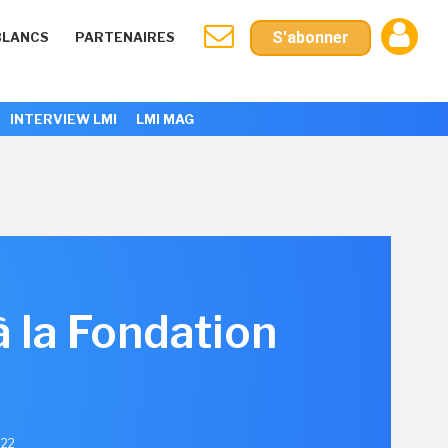
S'abonner
BLANCS
PARTENAIRES
INTERVIEW LMI
LMI MAG
à la Fondation
022