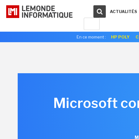
ACTUALITÉS
En ce moment :
HP POLY
C
Microsoft con
M