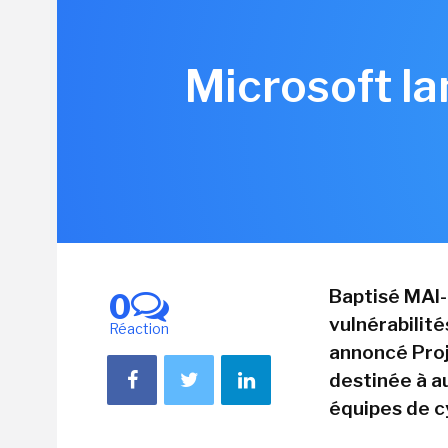
Microsoft la
Baptisé MAI-
0
vulnérabilité
Réaction
annoncé Proj
destinée à a
équipes de c