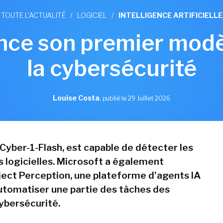
TOUTE L'ACTUALITÉ
/
LOGICIEL
/
INTELLIGENCE ARTIFICIELLE
nce son premier modè
la cybersécurité
Louise Costa
,
publié le 29 Juillet 2026
Cyber-1-Flash, est capable de détecter les
s logicielles. Microsoft a également
ect Perception, une plateforme d'agents IA
utomatiser une partie des tâches des
ybersécurité.