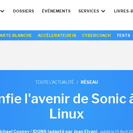
DOSSIERS
ÉVÉNEMENTS
SERVICES
LIVRES-
ARTE BLANCHE
ACCÉLERATEUR IA
CYBERCOACH
TESTS
TOUTE L'ACTUALITÉ
/
RÉSEAU
fie l'avenir de Sonic 
Linux
ichael Cooney / IDGNS (adapté par Jean Elyan)
,
publié le 19 Avril 2