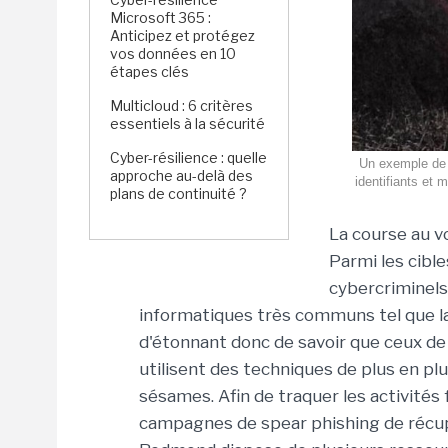
Microsoft 365 :
Anticipez et protégez
vos données en 10
étapes clés
Multicloud : 6 critères
essentiels à la sécurité
Cyber-résilience : quelle
Un exemple de s
approche au-delà des
identifiants et 
plans de continuité ?
La course au vo
Parmi les cibl
cybercriminels,
informatiques très communs tel que la 
d'étonnant donc de savoir que ceux d
utilisent des techniques de plus en plus
sésames. Afin de traquer les activité
campagnes de spear phishing de récupé