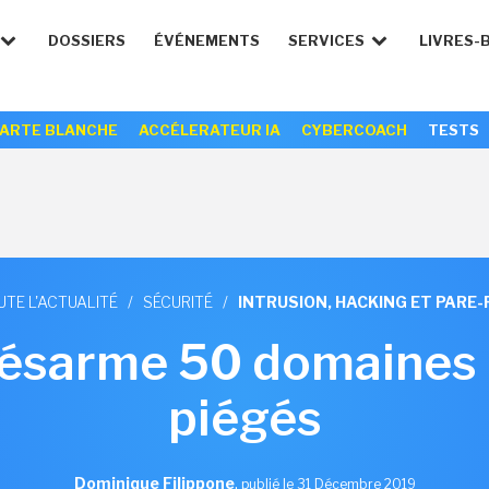
DOSSIERS
ÉVÉNEMENTS
SERVICES
LIVRES-
ARTE BLANCHE
ACCÉLERATEUR IA
CYBERCOACH
TESTS
UTE L'ACTUALITÉ
/
SÉCURITÉ
/
INTRUSION, HACKING ET PARE-
ésarme 50 domaines 
piégés
Dominique Filippone
,
publié le 31 Décembre 2019