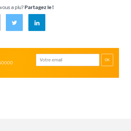
 vous a plu?
Partagez le !
OK
 50000