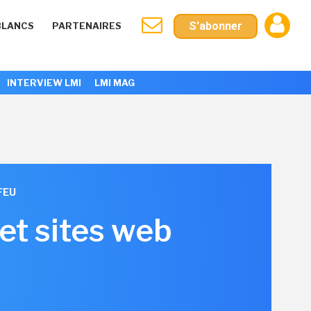
S'abonner
BLANCS
PARTENAIRES
INTERVIEW LMI
LMI MAG
FEU
et sites web