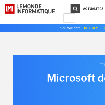
ACTUALITÉS
En ce moment :
HP POLY
C
TO
Microsoft d