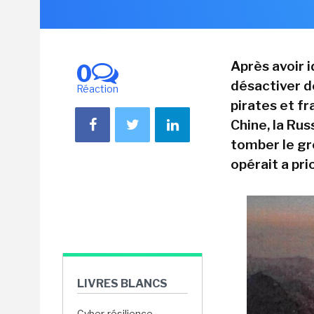
Après avoir 
0
désactiver d
Réaction
pirates et f
Chine, la Russ
tomber le gr
opérait a pri
LIVRES BLANCS
Cyber-résilience