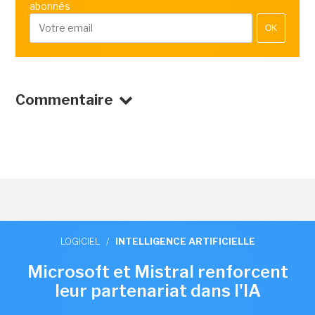
abonnés
OK
Commentaire
LOGICIEL
/
INTELLIGENCE ARTIFICIELLE
Microsoft et Mistral renforcent
leur partenariat dans l'IA