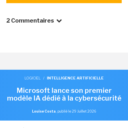
2 Commentaires
LOGICIEL
/
INTELLIGENCE ARTIFICIELLE
Microsoft lance son premier
modèle IA dédié à la cybersécurité
Louise Costa
,
publié le 29 Juillet 2026