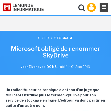
CLOUD
/
STOCKAGE
Microsoft obligé de renommer
SkyDrive
Jean Elyan avec IDG NS
,
publié le 01 Aout 2013
Un radiodiffuseur britannique a obtenu d'un juge que
Microsoft n'utilise plus le terme SkyDrive pour son
service de stockage en ligne. L'éditeur va donc partir en
quête d'un autre nom.