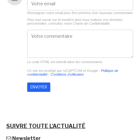
Renseignez votre email pour être prévenu d'un nouveau commentaire
Pour tout savoir sur la manière dont nous traitons vos données
personnelles, consultez notre
Charte de Confidentialité.
Le code HTML est interdit dans les commentaires
Ce site est protégé par reCAPTCHA et Google -
Politique de
confidentialité
-
Conditions d'utilisation
SUIVRE TOUTE L'ACTUALITÉ
Newsletter