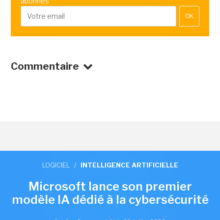
abonnés
OK
Commentaire
LOGICIEL
/
INTELLIGENCE ARTIFICIELLE
Microsoft lance son premier
modèle IA dédié à la cybersécurité