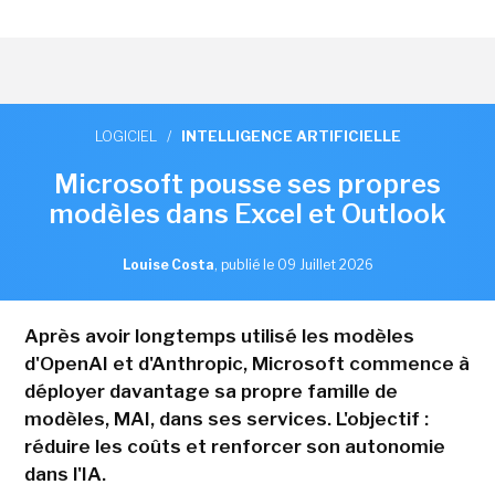
LOGICIEL
/
INTELLIGENCE ARTIFICIELLE
Microsoft pousse ses propres
modèles dans Excel et Outlook
Louise Costa
,
publié le 09 Juillet 2026
Après avoir longtemps utilisé les modèles
d'OpenAI et d'Anthropic, Microsoft commence à
déployer davantage sa propre famille de
modèles, MAI, dans ses services. L'objectif :
réduire les coûts et renforcer son autonomie
dans l'IA.