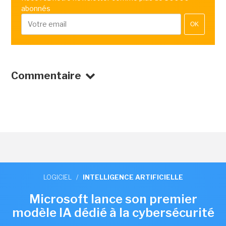
abonnés
OK
Commentaire
LOGICIEL
/
INTELLIGENCE ARTIFICIELLE
Microsoft lance son premier
modèle IA dédié à la cybersécurité