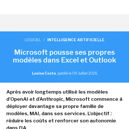
LOGICIEL
/
INTELLIGENCE ARTIFICIELLE
Microsoft pousse ses propres
modèles dans Excel et Outlook
Louise Costa
,
publié le 09 Juillet 2026
Après avoir longtemps utilisé les modèles
d'OpenAI et d'Anthropic, Microsoft commence à
déployer davantage sa propre famille de
modèles, MAI, dans ses services. L'objectif :
réduire les coûts et renforcer son autonomie
dans l'IA.