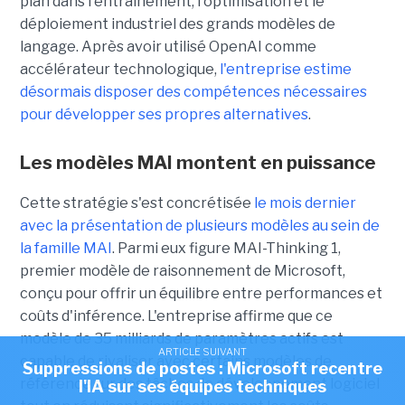
plan dans l'entraînement, l'optimisation et le
déploiement industriel des grands modèles de
langage. Après avoir utilisé OpenAI comme
accélérateur technologique,
l'entreprise estime
désormais disposer des compétences nécessaires
pour développer ses propres alternatives
.
Les modèles MAI montent en puissance
Cette stratégie s'est concrétisée
le mois dernier
avec la présentation de plusieurs modèles au sein de
la famille MAI
. Parmi eux figure MAI-Thinking 1,
premier modèle de raisonnement de Microsoft,
conçu pour offrir un équilibre entre performances et
coûts d'inférence. L'entreprise affirme que ce
modèle de 35 milliards de paramètres actifs est
ARTICLE SUIVANT
capable de rivaliser avec certains modèles de
Suppressions de postes : Microsoft recentre
référence sur des tâches de développement logiciel
l'IA sur ses équipes techniques