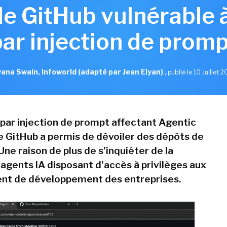
de GitHub vulnérable 
par injection de promp
ana Swain, Infoworld (adapté par Jean Elyan)
,
publié le 10 Juillet 
par injection de prompt affectant Agentic
 GitHub a permis de dévoiler des dépôts de
Une raison de plus de s'inquiéter de la
 agents IA disposant d'accès à privilèges aux
nt de développement des entreprises.