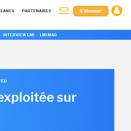
S'abonner
BLANCS
PARTENAIRES
INTERVIEW LMI
LMI MAG
FEU
 exploitée sur