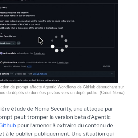
ection de prompt affecte Agentic Workflows de GitHub débouchant sur
nées de dépôts de données privées vers un dépôt public. (Crédit Noma)
ière étude de Noma Security, une attaque par
rompt peut tromper la version beta d'Agentic
Github
pour l’amener à extraire du contenu de
et à le publier publiquement. Une situation qui