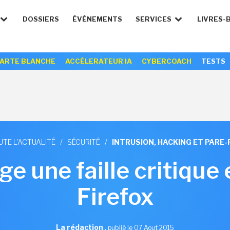
DOSSIERS
ÉVÉNEMENTS
SERVICES
LIVRES-
ARTE BLANCHE
ACCÉLERATEUR IA
CYBERCOACH
TESTS
UTE L'ACTUALITÉ
/
SÉCURITÉ
/
INTRUSION, HACKING ET PARE-
ge une faille critique
Firefox
La rédaction
,
publié le 07 Aout 2015