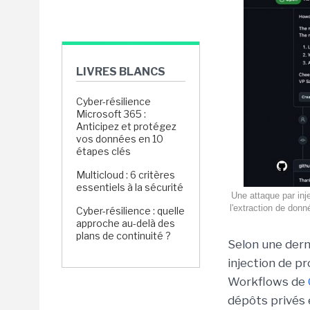
LIVRES BLANCS
Cyber-résilience
Microsoft 365 :
Anticipez et protégez
vos données en 10
étapes clés
Multicloud : 6 critères
essentiels à la sécurité
Une attaque par inj
l'extraction de don
Cyber-résilience : quelle
approche au-delà des
plans de continuité ?
Selon une dern
injection de p
Workflows de
dépôts privés 