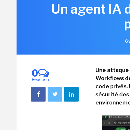
Un agent IA 
Gy
Une attaque 
0
Workflows de
Réaction
code privés. 
sécurité des
environneme