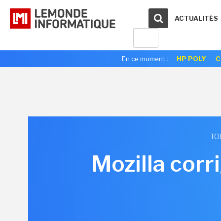
ACTUALITÉS
En ce moment :
HP POLY
C
TO
Mozilla corri