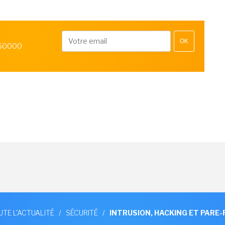
OK
 50000
UTE L'ACTUALITÉ
/
SÉCURITÉ
/
INTRUSION, HACKING ET PARE-