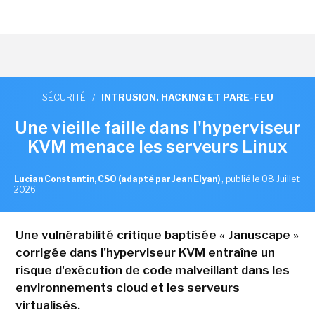
SÉCURITÉ
/
INTRUSION, HACKING ET PARE-FEU
Une vieille faille dans l'hyperviseur
KVM menace les serveurs Linux
Lucian Constantin, CSO (adapté par Jean Elyan)
,
publié le 08 Juillet
2026
Une vulnérabilité critique baptisée « Januscape »
corrigée dans l'hyperviseur KVM entraîne un
risque d'exécution de code malveillant dans les
environnements cloud et les serveurs
virtualisés.