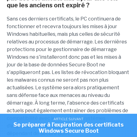
que les anciens ont expiré ?
Sans ces derniers certificats, le PC continuera de
fonctionner et recevra toujours les mises à jour
Windows habituelles, mais plus celles de sécurité
relatives au processus de démarrage. Les dernières
protections pour le gestionnaire de démarrage
Windows ne s'installeront donc pas et les mises à
jour de la base de données Secure Boot ne
s'appliqueront pas. Les listes de révocation bloquant
les malwares connus ne seront pas non plus
actualisées. Le système sera alors pratiquement
sans défense face aux menaces au niveau du
démarrage. À long terme, l'absence des certificats
actuels peut également entraîner des problèmes de
compatibilité avec les prochains systèmes
ARTICLE SUIVANT
Se préparer à l'expiration des certificats
d'exploitation, micrologiciels, matériels ou logiciels
Windows Secure Boot
dépendant de Secure Boot.