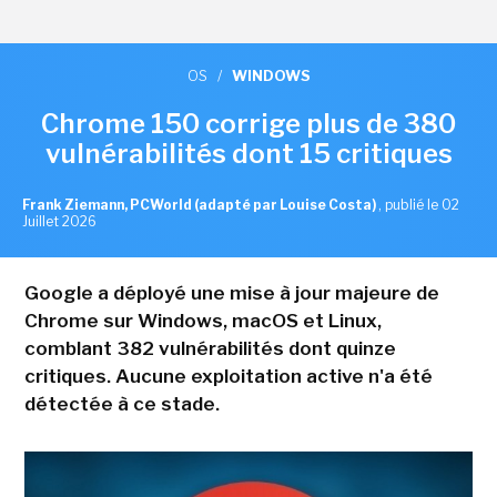
OS
/
WINDOWS
Chrome 150 corrige plus de 380
vulnérabilités dont 15 critiques
Frank Ziemann, PCWorld (adapté par Louise Costa)
,
publié le 02
Juillet 2026
Google a déployé une mise à jour majeure de
Chrome sur Windows, macOS et Linux,
comblant 382 vulnérabilités dont quinze
critiques. Aucune exploitation active n'a été
détectée à ce stade.