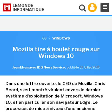
OS
/
WINDOWS
Mozilla tire à boulet rouge sur
Windows 10
Jean Elyan avec IDG News Service
,
publié le 31 Juillet 2015
Dans une lettre ouverte, le CEO de Mozilla, Chris
Beard, s'est montré virulent envers le dernier
système d'exploitation de Microsoft, Windows
10, et en particulier son navigateur Edge. Le
processus de mise à niveau d'une ancienne