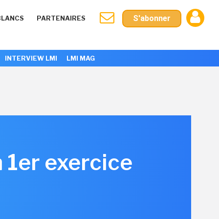
S'abonner
BLANCS
PARTENAIRES
INTERVIEW LMI
LMI MAG
 1er exercice