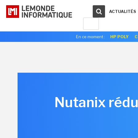
ACTUALITÉS
En ce moment :
HP POLY
C
Nutanix rédu