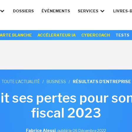
DOSSIERS
ÉVÉNEMENTS
SERVICES
LIVRES-
ARTE BLANCHE
ACCÉLERATEUR IA
CYBERCOACH
TESTS
TOUTE L'ACTUALITÉ
/
BUSINESS
/
RÉSULTATS D'ENTREPRISE
it ses pertes pour son
fiscal 2023
Fabrice Alessi
,
publié le 06 Décembre 2022