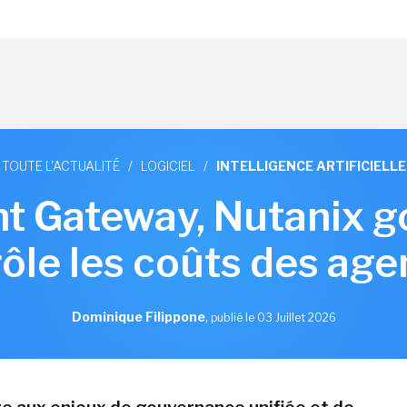
TOUTE L'ACTUALITÉ
/
LOGICIEL
/
INTELLIGENCE ARTIFICIELLE
t Gateway, Nutanix g
ôle les coûts des age
Dominique Filippone
,
publié le 03 Juillet 2026