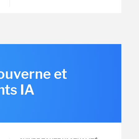
ouverne et
nts IA