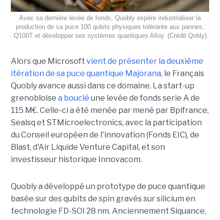
Avec sa dernière levée de fonds, Quobly espère industrialiser la
production de sa puce 100 qubits physiques tolérante aux pannes,
Q100T et développer ses systèmes quantiques Alloy. (Crédit Qobly)
Alors que Microsoft
vient de présenter la deuxième
itération de sa puce quantique Majorana
, le Français
Quobly avance aussi dans ce domaine. La start-up
grenobloise
a bouclé
une levée de fonds serie A de
115 M€. Celle-ci a été menée par mené par Bpifrance,
Sealsq et STMicroelectronics, avec la participation
du Conseil européen de l'innovation (Fonds EIC), de
Blast, d'Air Liquide Venture Capital, et son
investisseur historique Innovacom.
Quobly a développé un prototype de puce quantique
basée sur des qubits de spin gravés sur silicium en
technologie FD-SOI 28 nm. Anciennement Siquance,