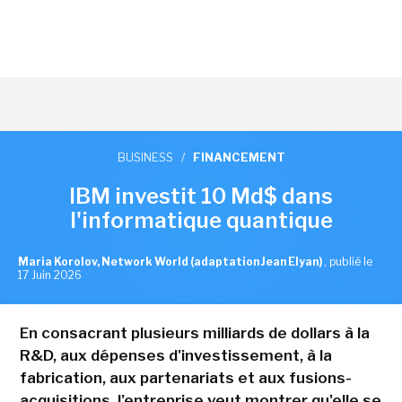
BUSINESS
/
FINANCEMENT
IBM investit 10 Md$ dans
l'informatique quantique
Maria Korolov, Network World (adaptation Jean Elyan)
,
publié le
17 Juin 2026
En consacrant plusieurs milliards de dollars à la
R&D, aux dépenses d'investissement, à la
fabrication, aux partenariats et aux fusions-
acquisitions, l'entreprise veut montrer qu'elle se