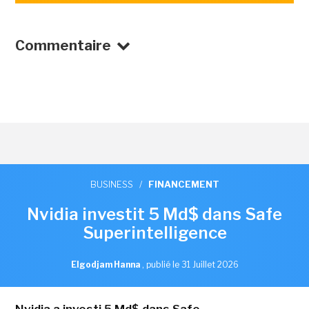
Commentaire
BUSINESS
/
FINANCEMENT
Nvidia investit 5 Md$ dans Safe
Superintelligence
Elgodjam Hanna
,
publié le 31 Juillet 2026