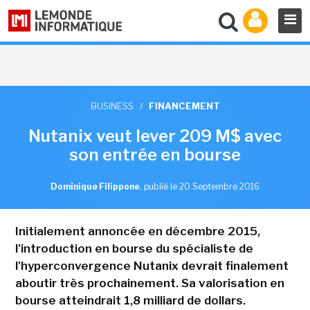
BUSINESS
/
FINANCEMENT
Nutanix veut lever 209 M$ avec
son entrée en bourse
Dominique Filippone
,
publié le 20 Septembre 2016
Initialement annoncée en décembre 2015,
l'introduction en bourse du spécialiste de
l'hyperconvergence Nutanix devrait finalement
aboutir très prochainement. Sa valorisation en
bourse atteindrait 1,8 milliard de dollars.