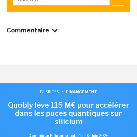
Commentaire
BUSINESS
/
FINANCEMENT
Quobly lève 115 M€ pour accélérer
dans les puces quantiques sur
silicium
Dominique Filippone
,
publié le 03 Juin 2026