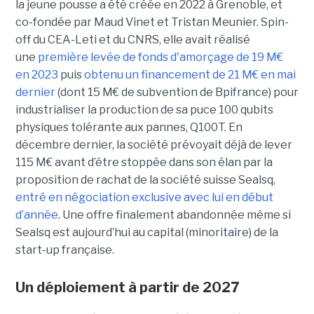
la jeune pousse a été créée en 2022 à Grenoble, et
co-fondée par Maud Vinet et Tristan Meunier. Spin-
off du CEA-Leti et du CNRS, elle avait réalisé
une
première levée de fonds d'amorçage de 19 M€
en 2023
puis
obtenu un financement de 21 M€ en mai
dernier
(dont 15 M€ de subvention de Bpifrance) pour
industrialiser la production de sa puce 100 qubits
physiques tolérante aux pannes, Q100T. En
décembre dernier, la société prévoyait déjà de lever
115 M€ avant d’être stoppée dans son élan par la
proposition de rachat de la société suisse Sealsq,
entré en négociation exclusive avec lui en début
d’année
. Une offre finalement abandonnée même si
Sealsq est aujourd’hui au capital (minoritaire) de la
start-up française.
Un déploiement à partir de 2027