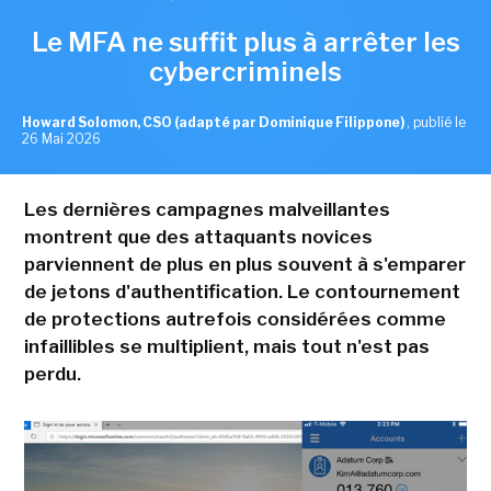
Le MFA ne suffit plus à arrêter les
cybercriminels
Howard Solomon, CSO (adapté par Dominique Filippone)
,
publié le
26 Mai 2026
Les dernières campagnes malveillantes
montrent que des attaquants novices
parviennent de plus en plus souvent à s'emparer
de jetons d'authentification. Le contournement
de protections autrefois considérées comme
infaillibles se multiplient, mais tout n'est pas
perdu.