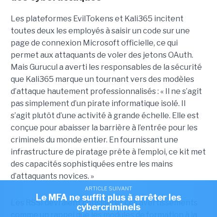
Les plateformes EvilTokens et Kali365 incitent
toutes deux les employés à saisir un code sur une
page de connexion Microsoft officielle, ce qui
permet aux attaquants de voler des jetons OAuth.
Mais Gurucul a averti les responsables de la sécurité
que Kali365 marque un tournant vers des modèles
d’attaque hautement professionnalisés : « Il ne s’agit
pas simplement d’un pirate informatique isolé. Il
s’agit plutôt d’une activité à grande échelle. Elle est
conçue pour abaisser la barrière à l’entrée pour les
criminels du monde entier. En fournissant une
infrastructure de piratage prête à l’emploi, ce kit met
des capacités sophistiquées entre les mains
d’attaquants novices. »
ARTICLE SUIVANT
Le MFA ne suffit plus à arrêter les
Les RSSI devraient considérer ces avertissements
cybercriminels
comme un rappel que les modules de formation à la