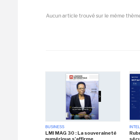
Aucun article trouvé sur le même thèm
BUSINESS
INTEL
LMI MAG 30 : La souveraineté
Rubr
numérique s'affirme
sécu