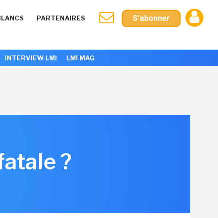
S'abonner
BLANCS
PARTENAIRES
INTERVIEW LMI
LMI MAG
fatale ?