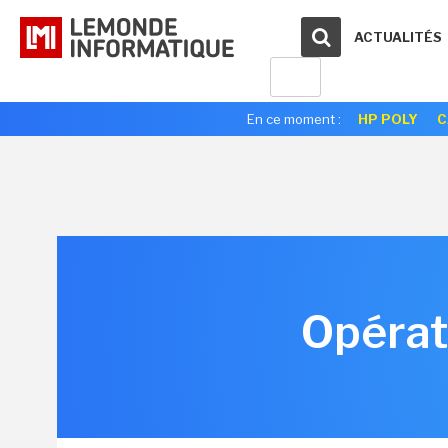
ACTUALITÉS
En ce moment :
HP POLY
C
Opérate