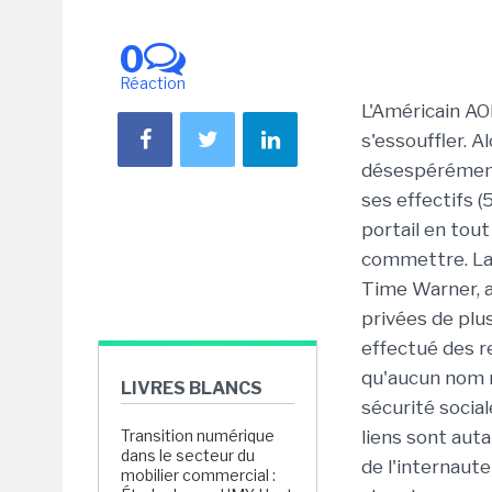
0
Réaction
L'Américain AO
s'essouffler. 
désespérément 
ses effectifs 
portail en tout 
commettre. La 
Time Warner, a
privées de plu
effectué des r
qu'aucun nom n
LIVRES BLANCS
sécurité social
Transition numérique
liens sont aut
dans le secteur du
de l'internaute
mobilier commercial :