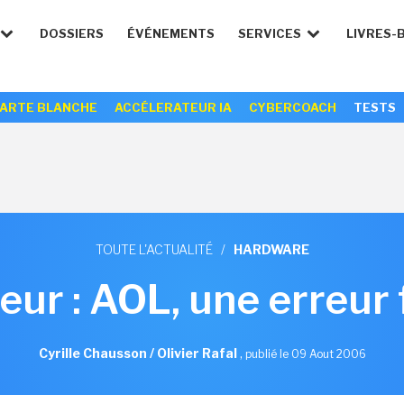
DOSSIERS
ÉVÉNEMENTS
SERVICES
LIVRES-
ARTE BLANCHE
ACCÉLERATEUR IA
CYBERCOACH
TESTS
TOUTE L'ACTUALITÉ
/
HARDWARE
ur : AOL, une erreur 
Cyrille Chausson / Olivier Rafal
,
publié le 09 Aout 2006