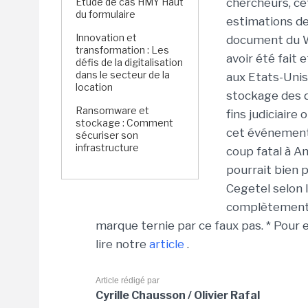
Étude de cas HMY Haut
chercheurs, cet
du formulaire
estimations de 
Innovation et
document du W
transformation : Les
avoir été fait
défis de la digitalisation
dans le secteur de la
aux Etats-Unis
location
stockage des d
Ransomware et
fins judiciaire
stockage : Comment
cet événement 
sécuriser son
infrastructure
coup fatal à A
pourrait bien 
Cegetel selon l
complètement 
marque ternie par ce faux pas. * Pour e
lire notre
article
.
Article rédigé par
Cyrille Chausson / Olivier Rafal