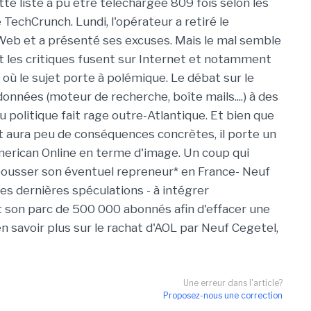
te liste a pu être téléchargée 809 fois selon les
TechCrunch. Lundi, l'opérateur a retiré le
eb et a présenté ses excuses. Mais le mal semble
 et les critiques fusent sur Internet et notamment
 où le sujet porte à polémique. Le débat sur le
onnées (moteur de recherche, boîte mails....) à des
 ou politique fait rage outre-Atlantique. Et bien que
aura peu de conséquences concrètes, il porte un
merican Online en terme d'image. Un coup qui
pousser son éventuel repreneur* en France- Neuf
es dernières spéculations - à intégrer
son parc de 500 000 abonnés afin d'effacer une
n savoir plus sur le rachat d'AOL par Neuf Cegetel,
Une erreur dans l'article?
Proposez-nous une correction