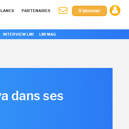
S'abonner
BLANCS
PARTENAIRES
INTERVIEW LMI
LMI MAG
a dans ses