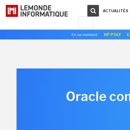
ACTUALITÉS
En ce moment :
HP POLY
C
Oracle co