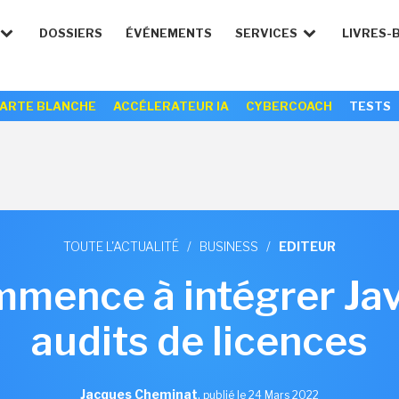
DOSSIERS
ÉVÉNEMENTS
SERVICES
LIVRES-
ARTE BLANCHE
ACCÉLERATEUR IA
CYBERCOACH
TESTS
TOUTE L'ACTUALITÉ
/
BUSINESS
/
EDITEUR
mmence à intégrer Jav
audits de licences
Jacques Cheminat
,
publié le 24 Mars 2022