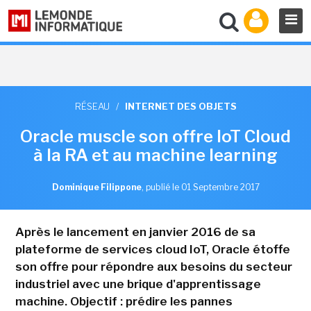
RÉSEAU
/
INTERNET DES OBJETS
Oracle muscle son offre IoT Cloud
à la RA et au machine learning
Dominique Filippone
,
publié le 01 Septembre 2017
Après le lancement en janvier 2016 de sa
plateforme de services cloud IoT, Oracle étoffe
son offre pour répondre aux besoins du secteur
industriel avec une brique d'apprentissage
machine. Objectif : prédire les pannes