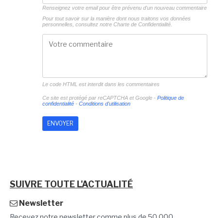
Renseignez votre email pour être prévenu d'un nouveau commentaire
Pour tout savoir sur la manière dont nous traitons vos données
personnelles, consultez notre
Charte de Confidentialité.
Le code HTML est interdit dans les commentaires
Ce site est protégé par reCAPTCHA et Google -
Politique de
confidentialité
-
Conditions d'utilisation
SUIVRE TOUTE L'ACTUALITÉ
Newsletter
Recevez notre newsletter comme plus de 50 000