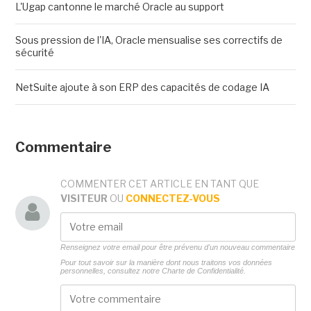
L'Ugap cantonne le marché Oracle au support
Sous pression de l'IA, Oracle mensualise ses correctifs de
sécurité
NetSuite ajoute à son ERP des capacités de codage IA
Commentaire
COMMENTER CET ARTICLE EN TANT QUE
VISITEUR
OU
CONNECTEZ-VOUS
Renseignez votre email pour être prévenu d'un nouveau commentaire
Pour tout savoir sur la manière dont nous traitons vos données
personnelles, consultez notre
Charte de Confidentialité.