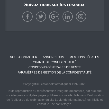
Suivez-nous sur les réseaux
NOUS CONTACTER
ANNONCEURS
MENTIONS LÉGALES
CHARTE DE CONFIDENTIALITÉ
CONDITIONS GÉNÉRALES DE VENTE
PARAMÈTRES DE GESTION DE LA CONFIDENTIALITÉ
Copyright © LeMondeInformatique.fr 1997-2026
Toute reproduction ou représentation intégrale ou partielle, par quelque
procédé que ce soit, des pages publiées sur ce site, faite sans l'autorisation
de l'éditeur ou du webmaster du site LeMondeInformatique.fr est illicite et
constitue une contrefaçon.