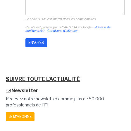
Le code HTML est interdit dans les commentaires
Ce site est protégé par reCAPTCHA et Google -
Politique de
confidentialité
-
Conditions d'utilisation
SUIVRE TOUTE L'ACTUALITÉ
Newsletter
Recevez notre newsletter comme plus de 50 000
professionnels de l'IT!
JE M'ABONNE