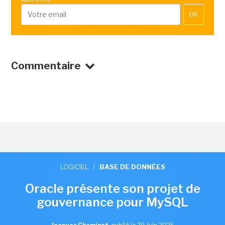
OK
Commentaire
LOGICIEL
/
BASE DE DONNÉES
Oracle présente son projet de
gouvernance pour MySQL