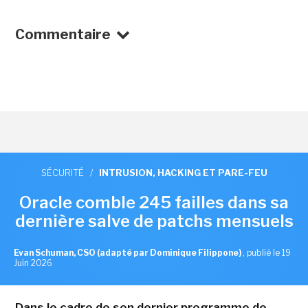
Commentaire
SÉCURITÉ
/
INTRUSION, HACKING ET PARE-FEU
Oracle comble 245 failles dans sa
dernière salve de patchs mensuels
Evan Schuman, CSO (adapté par Dominique Filippone)
,
publié le 19
Juin 2026
Dans le cadre de son dernier programme de