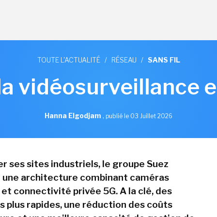
TOUTE L'ACTUALITÉ
/
RÉSEAU
/
SANS FIL
la vidéosurveillance 
Hanna Elgodjam
,
publié le 03 Juillet 2026
r ses sites industriels, le groupe Suez
 une architecture combinant caméras
 et connectivité privée 5G. A la clé, des
 plus rapides, une réduction des coûts