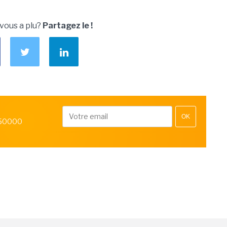
 vous a plu?
Partagez le !
OK
 50000