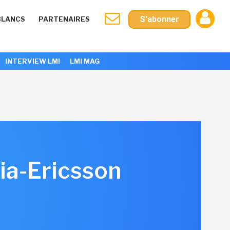
S'abonner
BLANCS
PARTENAIRES
INTERVIEW LMI
LMI MAG
ia-Ericsson