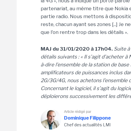
la 4G », nous a indiqué un porte-parole
partenariat, au même titre que Nokia e
partie radio. Nous mettons à dispositi
reste, chacun ayant ses zones [...] Je 
que l'on rentre trop dans les détails ».
MAJ du 31/01/2020 à 17h04.
Suite à
détails suivants : « Il s’agit d’acheter 
à-dire l’ensemble de la station de base
amplificateurs de puissances inclus 
2G/3G/4G, nous achetons l’ensemble de
Concernant le logiciel, il s’agit du logi
déploierons successivement les différ
Article rédigé par
Dominique Filippone
Chef des actualités LMI