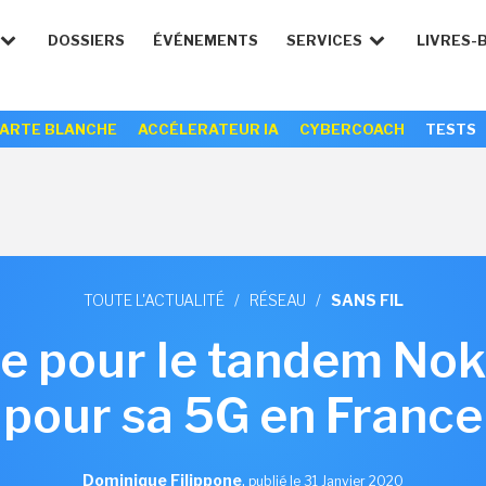
DOSSIERS
ÉVÉNEMENTS
SERVICES
LIVRES-
ARTE BLANCHE
ACCÉLERATEUR IA
CYBERCOACH
TESTS
TOUTE L'ACTUALITÉ
/
RÉSEAU
/
SANS FIL
e pour le tandem Nok
pour sa 5G en France
Dominique Filippone
,
publié le 31 Janvier 2020