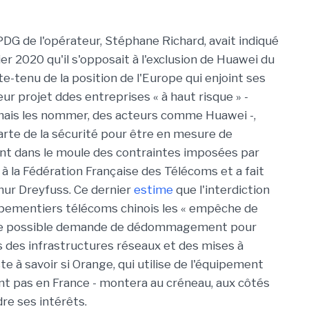
PDG de l'opérateur, Stéphane Richard, avait indiqué
ier 2020 qu'il s'opposait à l'exclusion de Huawei du
-tenu de la position de l'Europe qui enjoint ses
r projet ddes entreprises « à haut risque » -
mais les nommer, des acteurs comme Huawei -,
carte de la sécurité pour être en mesure de
nt dans le moule des contraintes imposées par
s à la Fédération Française des Télécoms et a fait
hur Dreyfuss. Ce dernier
estime
que l'interdiction
uipementiers télécoms chinois les « empêche de
 à une possible demande de dédommagement pour
s des infrastructures réseaux et des mises à
ste à savoir si Orange, qui utilise de l'équipement
ent pas en France - montera au créneau, aux côtés
re ses intérêts.