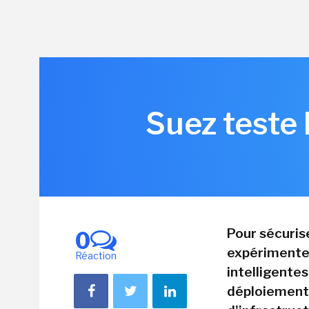
Suez teste 
Pour sécurise
0
expérimente
Réaction
intelligentes
déploiements