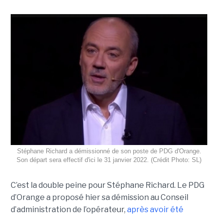
Stéphane Richard a démissionné de son poste de PDG d'Orange.
Son départ sera effectif d'ici le 31 janvier 2022. (Crédit Photo: SL)
C’est la double peine pour Stéphane Richard. Le PDG
d’Orange a proposé hier sa démission au Conseil
d’administration de l’opérateur,
après avoir été