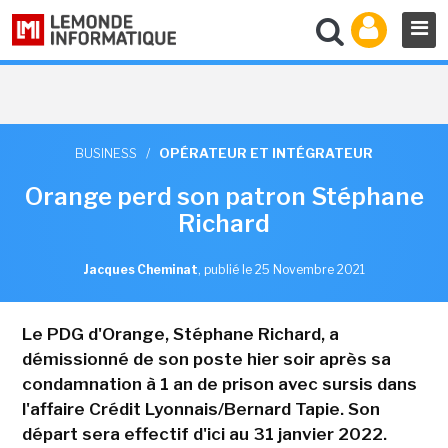
BUSINESS
/
OPÉRATEUR ET INTÉGRATEUR
Orange perd son patron Stéphane
Richard
Jacques Cheminat
,
publié le 25 Novembre 2021
Le PDG d'Orange, Stéphane Richard, a
démissionné de son poste hier soir après sa
condamnation à 1 an de prison avec sursis dans
l'affaire Crédit Lyonnais/Bernard Tapie. Son
départ sera effectif d'ici au 31 janvier 2022.