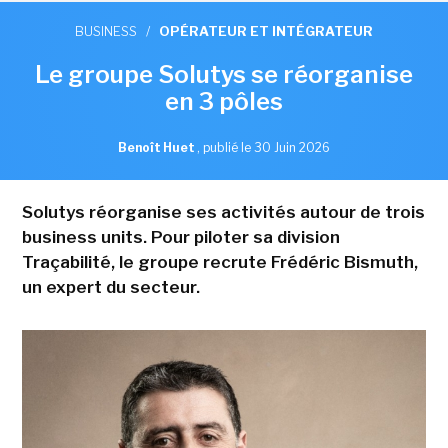
BUSINESS
/
OPÉRATEUR ET INTÉGRATEUR
Le groupe Solutys se réorganise
en 3 pôles
Benoît Huet
,
publié le 30 Juin 2026
Solutys réorganise ses activités autour de trois
business units. Pour piloter sa division
Traçabilité, le groupe recrute Frédéric Bismuth,
un expert du secteur.