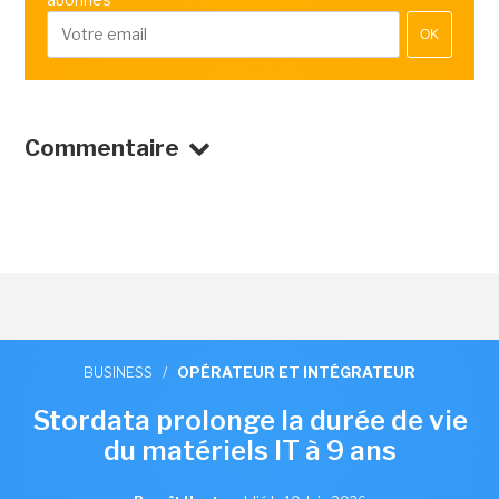
OK
Commentaire
BUSINESS
/
OPÉRATEUR ET INTÉGRATEUR
Stordata prolonge la durée de vie
du matériels IT à 9 ans