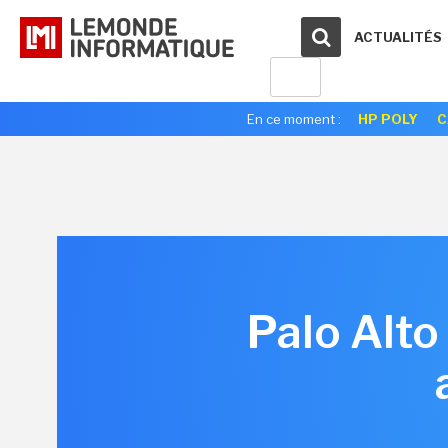
ACTUALITÉS
En ce moment :
HP POLY
C
Palo Alto