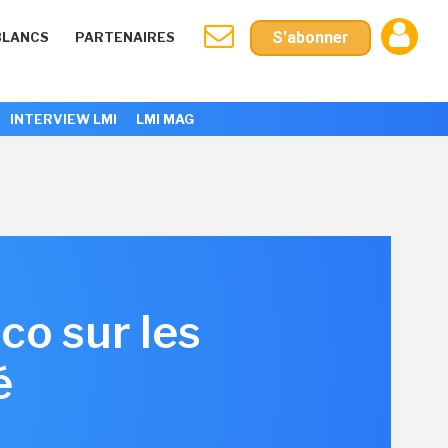
S'abonner
BLANCS
PARTENAIRES
INTERVIEW LMI
LMI MAG
co sur les
é