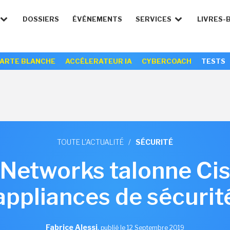
DOSSIERS
ÉVÉNEMENTS
SERVICES
LIVRES-
ARTE BLANCHE
ACCÉLERATEUR IA
CYBERCOACH
TESTS
TOUTE L'ACTUALITÉ
/
SÉCURITÉ
 Networks talonne Cis
appliances de sécurit
Fabrice Alessi
,
publié le 12 Septembre 2019