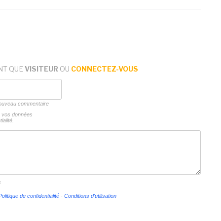
NT QUE
VISITEUR
OU
CONNECTEZ-VOUS
 nouveau commentaire
ns vos données
ialité.
s
Politique de confidentialité
-
Conditions d'utilisation