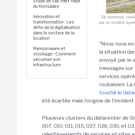
Étude de cas HMY Haut
du formulaire
Innovation et
De nombreux cluste
transformation : Les
par un incident ayant
défis de la digitalisation
dans le secteur de la
location
"Nous nous en
Ransomware et
la situation dan
stockage : Comment
sécuriser son
envoyé par le 
infrastructure
messages sur X
services opéré
roubaisien. La 
touché le dat
été écartée mais l'origine de l'inciden
Plusieurs clusters du datacenter de G
007, 010, 011, 015, 027, 028, 030, et 031
ralentissements de services et sites w