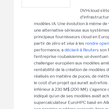
OVHcloud s’éte
d'infrastructu
modèles IA. Une évolution à même de vé
une alternative sérieuse aux systèmes d
principaux fournisseurs cloud en Euro
partir de zéro et vise à les
rendre open
performance, a
déclaré à Reuters
son 
l'entreprise roubaisienne, un éventue
challenger européen aux modèles améric
rentabilité de la création de modèles d
réalisés en matière de puces, de mét
le coût d’un projet qui aurait autrefoi
inférieur à 230 M$ (200 M€).
L'agence 
indiqué qu’un de ses modèles avait ach
supercalculateur EuroHPC basé en All