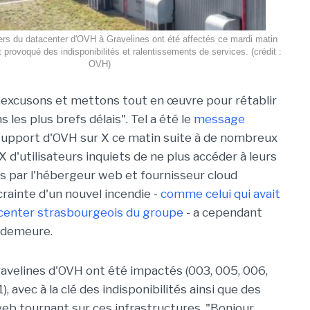
rs du datacenter d'OVH à Gravelines ont été affectés ce mardi matin
 provoqué des indisponibilités et ralentissements de services. (crédit :
OVH)
 excusons et mettons tout en œuvre pour rétablir
s les plus brefs délais". Tel a été le
message
support d'OVH sur X ce matin suite à de nombreux
 d'utilisateurs inquiets de ne plus accéder à leurs
s par l'hébergeur web et fournisseur cloud
crainte d'un nouvel incendie -
comme celui qui avait
acenter strasbourgeois du groupe
- a cependant
t demeure.
ravelines d'OVH ont été impactés (003, 005, 006,
), avec à la clé des indisponibilités ainsi que des
eb tournant sur ces infrastructures. "Bonjour,