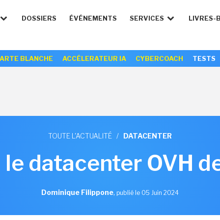
DOSSIERS
ÉVÉNEMENTS
SERVICES
LIVRES-
ARTE BLANCHE
ACCÉLERATEUR IA
CYBERCOACH
TESTS
TOUTE L'ACTUALITÉ
/
DATACENTER
 le datacenter OVH de
Dominique Filippone
,
publié le 05 Juin 2024