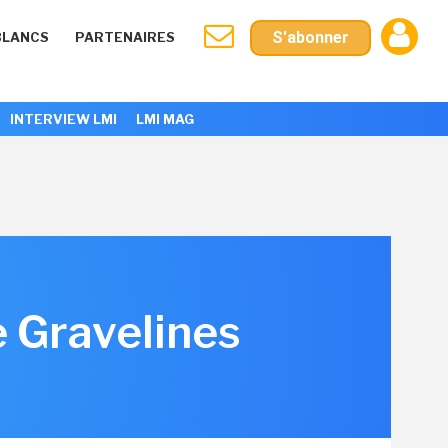
S'abonner
BLANCS
PARTENAIRES
INTERVIEW LMI
LMI MAG
 Gravelines