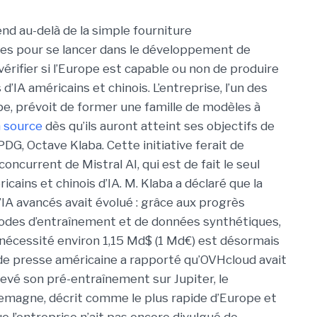
nd au-delà de la simple fourniture
res pour se lancer dans le développement de
rifier si l’Europe est capable ou non de produire
’IA américains et chinois. L’entreprise, l’un des
pe, prévoit de former une famille de modèles à
 source
dès qu’ils auront atteint ses objectifs de
PDG, Octave Klaba.
Cette initiative ferait de
l concurrent de
Mistral AI
, qui est de fait le seul
ains et chinois d’IA. M. Klaba a déclaré que la
’IA avancés avait évolué : grâce aux progrès
hodes d’entraînement et de données synthétiques,
s nécessité environ 1,15 Md$ (1 Md€) est désormais
de presse américaine
a rapporté qu’OVHcloud avait
evé son pré-entraînement sur Jupiter, le
emagne, décrit comme le plus rapide d’Europe et