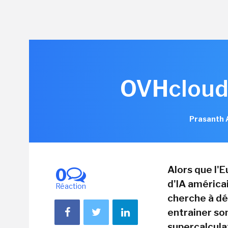
OVHcloud 
Prasanth 
Alors que l'
0
d'IA américai
Réaction
cherche à dé
entrainer son
supercalcula