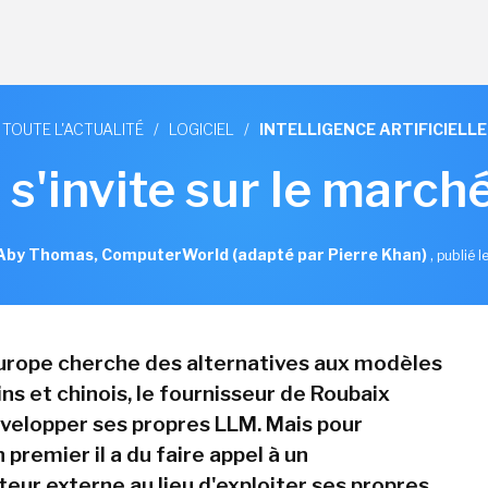
TOUTE L'ACTUALITÉ
/
LOGICIEL
/
INTELLIGENCE ARTIFICIELLE
s'invite sur le marc
Aby Thomas, ComputerWorld (adapté par Pierre Khan)
,
publié l
Europe cherche des alternatives aux modèles
ns et chinois, le fournisseur de Roubaix
velopper ses propres LLM. Mais pour
 premier il a du faire appel à un
teur externe au lieu d'exploiter ses propres