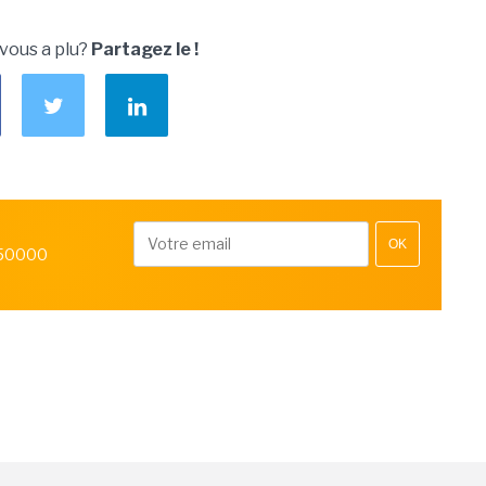
 vous a plu?
Partagez le !
OK
 50000