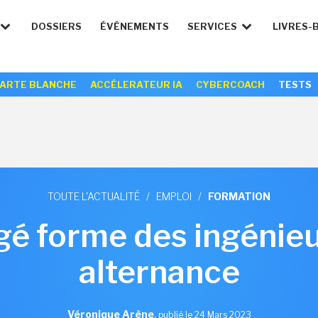
DOSSIERS
ÉVÉNEMENTS
SERVICES
LIVRES-
ARTE BLANCHE
ACCÉLERATEUR IA
CYBERCOACH
TESTS
TOUTE L'ACTUALITÉ
/
EMPLOI
/
FORMATION
gé forme des ingénie
alternance
Véronique Arène
,
publié le 24 Mars 2023