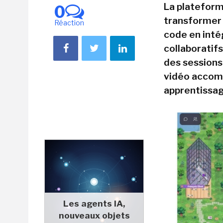
La plateform
0
transformer l
Réaction
code en int
collaboratif
des sessions
vidéo accomp
apprentissag
Les agents IA,
nouveaux objets