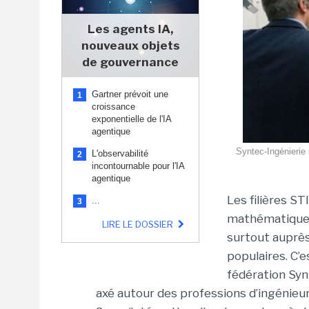
Les agents IA,
nouveaux objets
de gouvernance
Gartner prévoit une
1
croissance
exponentielle de l'IA
agentique
Syntec-Ingénierie 
L'observabilité
2
incontournable pour l'IA
agentique
Les filières ST
...
3
mathématiques
LIRE LE DOSSIER
surtout auprès
populaires. C’e
fédération Sy
axé autour des professions d’ingénieur