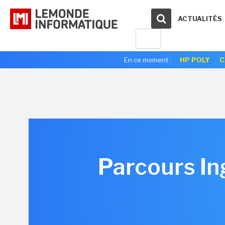
ACTUALITÉS
En ce moment :
HP POLY
C
Parcours In