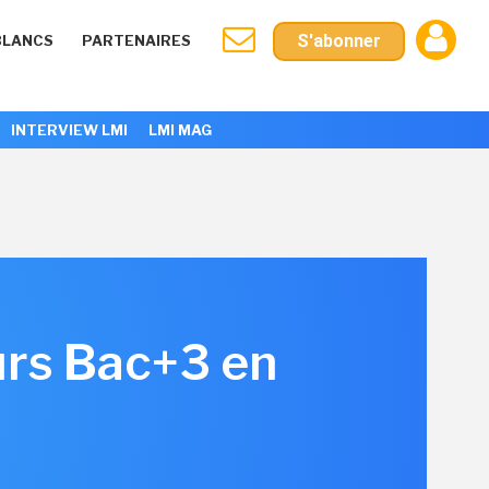
S'abonner
BLANCS
PARTENAIRES
INTERVIEW LMI
LMI MAG
urs Bac+3 en