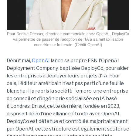
Pour Denise Dresser, directrice commerciale chez OpenAI, DeployCo
va permettre de passer de l'adoption de l'IA à sa rentabilisation
concrète sur le terrain. (Crédit OpenAI)
Début mai,
OpenAI
lance sa propre ESN l'OpenAI
Deployment Company, baptisée DeployCo, pour aider
les entreprises à déployer leurs projets d'IA. Pour
cela, l'éditeur américain n'est pas parti d'une feuille
blanche : il a repris la société Tomoro, une entreprise
de conseil et d'ingénierie spécialisée en IA basé
à Londres. En soi, cette dernière, fondée en 2023,
disposait déjà d'une alliance étroite avec OpenAI.
DeployCo est détenue et contrôlée majoritairement
par OpenAI, cette structure est également soutenue