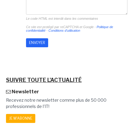
Le code HTML est interdit dans les commentaires
Ce site est protégé par reCAPTCHA et Google -
Politique de
confidentialité
-
Conditions d'utilisation
SUIVRE TOUTE L'ACTUALITÉ
Newsletter
Recevez notre newsletter comme plus de 50 000
professionnels de l'IT!
JE M'ABONNE