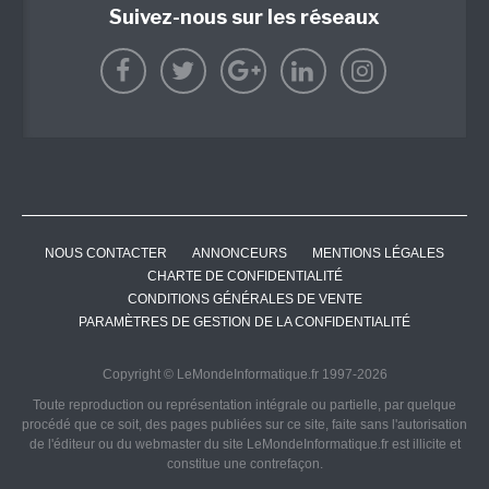
Suivez-nous sur les réseaux
NOUS CONTACTER
ANNONCEURS
MENTIONS LÉGALES
CHARTE DE CONFIDENTIALITÉ
CONDITIONS GÉNÉRALES DE VENTE
PARAMÈTRES DE GESTION DE LA CONFIDENTIALITÉ
Copyright © LeMondeInformatique.fr 1997-2026
Toute reproduction ou représentation intégrale ou partielle, par quelque
procédé que ce soit, des pages publiées sur ce site, faite sans l'autorisation
de l'éditeur ou du webmaster du site LeMondeInformatique.fr est illicite et
constitue une contrefaçon.