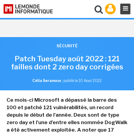
SÉCURITÉ
Patch Tuesday août 2022 : 121
failles dont 2 zero day corrigées
Célia Seramour
,
publié le 10 Aout 2022
Ce mois-ci Microsoft a dépassé la barre des
100 et patché 121 vulnérabilités, un record
depuis le début de l'année. Deux sont de type
zero day et l'une d'entre elles nommée DogWalk
a été activement exploitée. A noter que 17