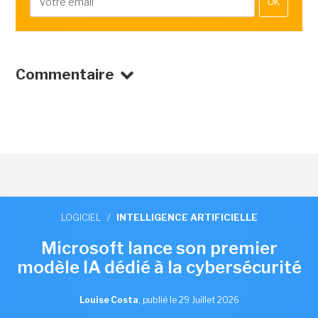
OK
Commentaire
LOGICIEL
/
INTELLIGENCE ARTIFICIELLE
Microsoft lance son premier
modèle IA dédié à la cybersécurité
Louise Costa
,
publié le 29 Juillet 2026