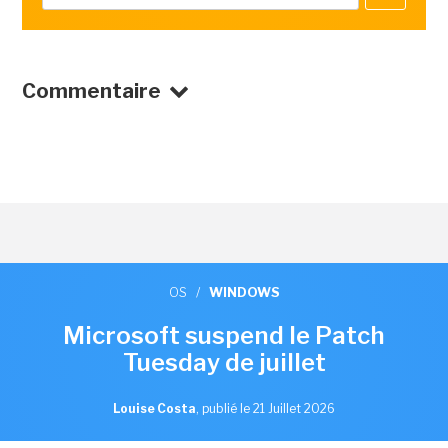
Commentaire
OS
/
WINDOWS
Microsoft suspend le Patch
Tuesday de juillet
Louise Costa
,
publié le 21 Juillet 2026