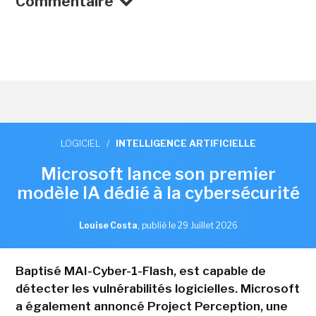
Commentaire
LOGICIEL
/
INTELLIGENCE ARTIFICIELLE
Microsoft lance son premier
modèle IA dédié à la cybersécurité
Louise Costa
,
publié le 29 Juillet 2026
Baptisé MAI-Cyber-1-Flash, est capable de
détecter les vulnérabilités logicielles. Microsoft
a également annoncé Project Perception, une