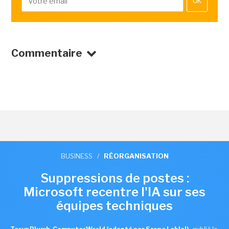
OK
Commentaire
BUSINESS
/
RÉORGANISATION
Suppressions de postes :
Microsoft recentre l'IA sur ses
équipes techniques