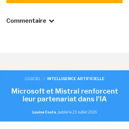
Commentaire
LOGICIEL
/
INTELLIGENCE ARTIFICIELLE
Microsoft et Mistral renforcent
leur partenariat dans l'IA
Louise Costa
,
publié le 23 Juillet 2026